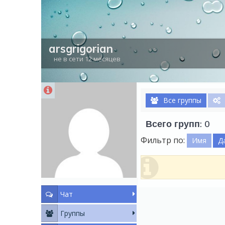
arsgrigorian
не в сети 12 месяцев
Все группы
Всего групп: 0
Фильтр по:
Имя
Д
Чат
Группы