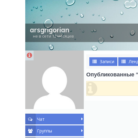
arsgrigorian
не в сети 12 месяцев
Записи
Лен
Опубликованные "G
Чат
Группы