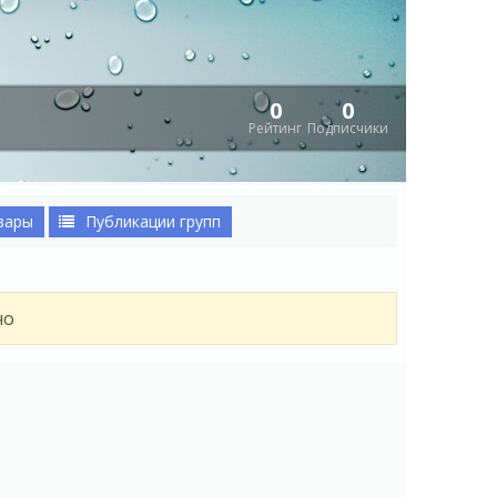
0
0
Рейтинг
Подписчики
вары
Публикации групп
но