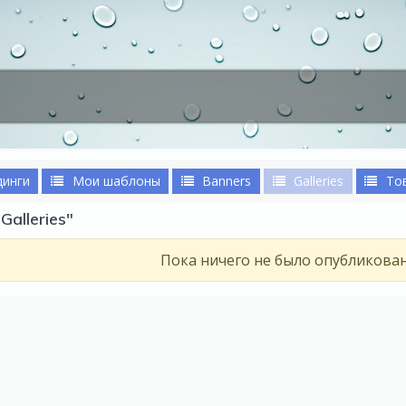
динги
Мои шаблоны
Banners
Galleries
То
alleries"
Пока ничего не было опубликова