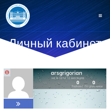
Личный кабинет
arsgrigorian
не в сети 12 месяцев
0
0
Рейтинг
Подписчики