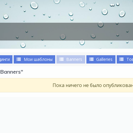
динги
Мои шаблоны
Banners
Galleries
То
Banners"
Пока ничего не было опубликова