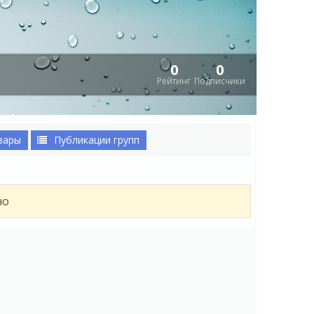
0
0
Рейтинг
Подписчики
вары
Публикации групп
но