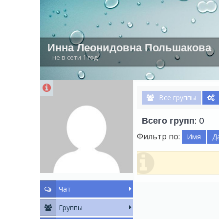
Инна Леонидовна Польшакова
не в сети 1 год
Все группы
Всего групп: 0
Фильтр по:
Имя
Д
Чат
Группы