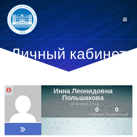
Личный кабинет
Инна Леонидовна
Польшакова
не в сети 1 год
0
0
Рейтинг
Подписчики