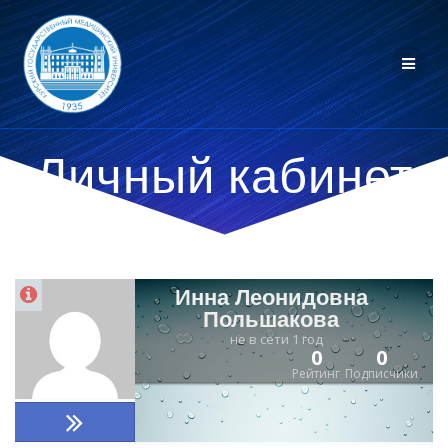
Личный кабинет
Инна Леонидовна
Польшакова
не в сети 1 год
0
0
Рейтинг
Подписчики