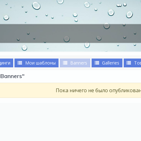
динги
Мои шаблоны
Banners
Galleries
То
Banners"
Пока ничего не было опубликова