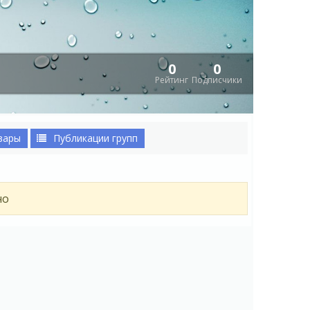
0
0
Рейтинг
Подписчики
вары
Публикации групп
но