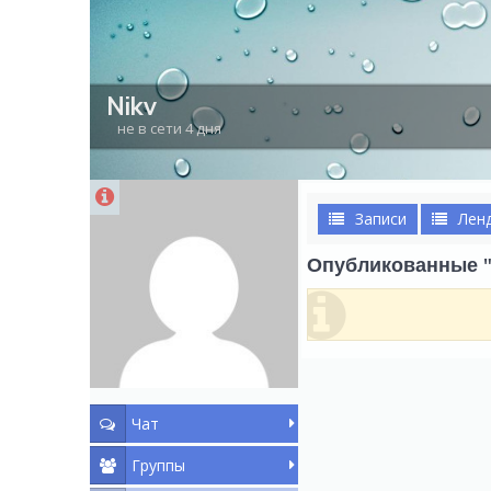
Nikv
не в сети 4 дня
Записи
Лен
Опубликованные "
Чат
Группы