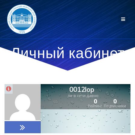
Личный кабинет
0012lop
не в сети давно
0
0
Рейтинг
Подписчики