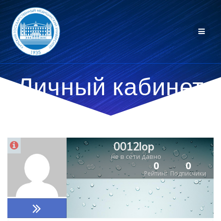
Личный кабинет
0012lop
не в сети давно
0
0
Рейтинг
Подписчики