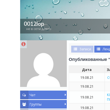
0012lop
не в сети давно
Записи
Лен
Опубликованные "
Дата
З
19.08.21
С
19.08.21
К
Чат
19.08.21
П
Группы
19.08.21