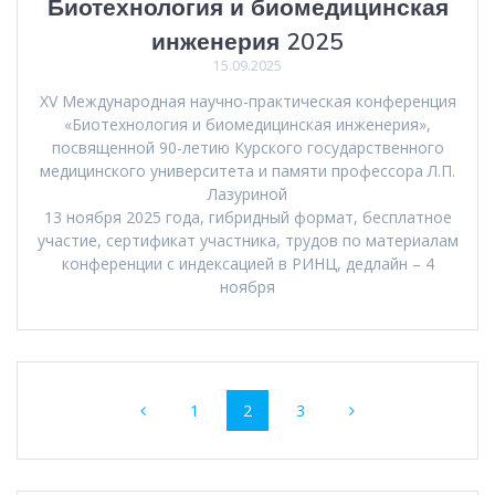
Биотехнология и биомедицинская
инженерия 2025
15.09.2025
XV Международная научно-практическая конференция
«Биотехнология и биомедицинская инженерия»,
посвященной 90-летию Курского государственного
медицинского университета и памяти профессора Л.П.
Лазуриной
13 ноября 2025 года, гибридный формат, бесплатное
участие, сертификат участника, трудов по материалам
конференции с индексацией в РИНЦ, дедлайн – 4
ноября
Навигация
Страница
Страница
Страница
1
2
3
по
записям