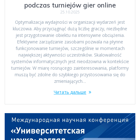
podczas turniejów gier online
25.10.2025
Optymalizacja wydajności w organizacji wydarzeń jest
kluczowa. Aby przyciągnąć dużą liczbę graczy, niezbędne
jest przygotowanie obiektu na intensywne obciążenia.
Efektywne zarządzanie zasobami pozwala na płynne
funkcjonowanie turniejów, szczególnie w momentach
największej aktywności uczestników. Skalowalność
systemów informatycznych jest nieodzowna w kontekście
turniejów. W miarę rosnącego zainteresowania, platformy
muszą być zdolne do szybkiego przystosowania się do
zmieniających…
Читать дальше