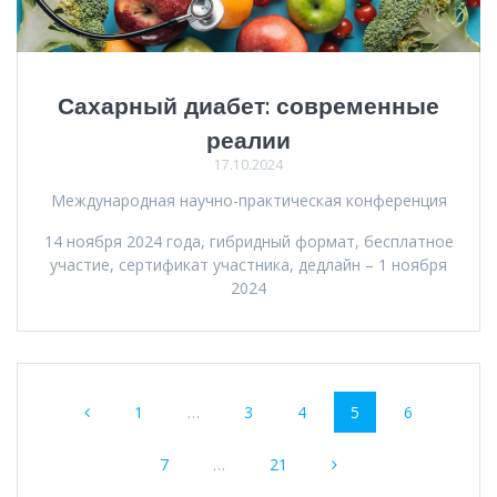
Сахарный диабет: современные
реалии
17.10.2024
Международная научно-практическая конференция
14 ноября 2024 года, гибридный формат, бесплатное
участие, сертификат участника, дедлайн – 1 ноября
2024
Навигация
Страница
Страница
Страница
Страница
Страница
1
…
3
4
5
6
по
Страница
Страница
записям
7
…
21