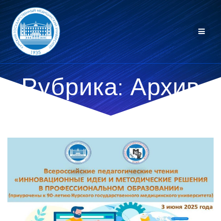
Перейти
к
контенту
Рубрика:
Архив