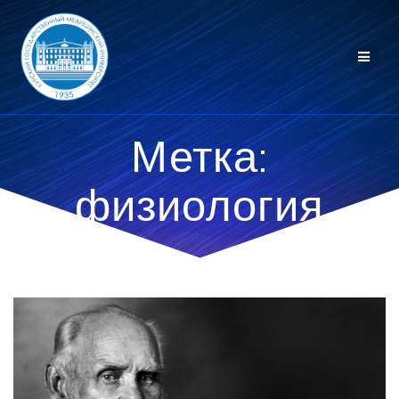
Перейти
к
контенту
Метка:
физиология