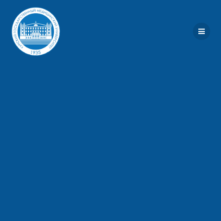
Перейти
к
контенту