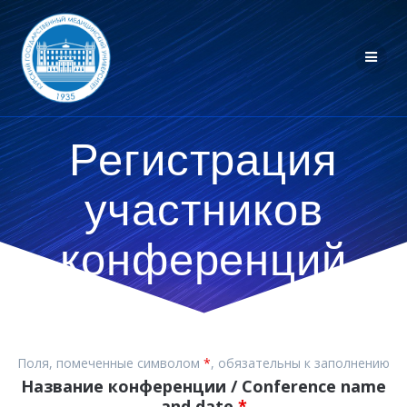
Перейти
к
контенту
Регистрация
участников
конференций
Поля, помеченные символом
*
, обязательны к заполнению
Название конференции / Conference name
and date
*