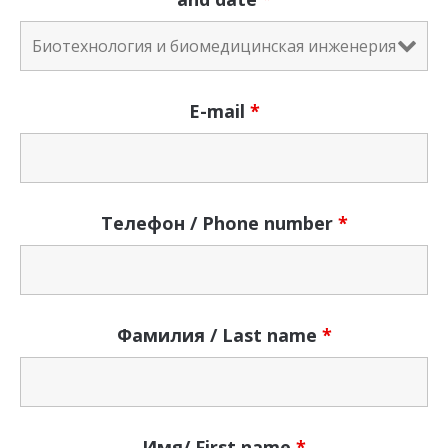
E-mail
*
Телефон / Phone number
*
Фамилия / Last name
*
Имя/ First name
*