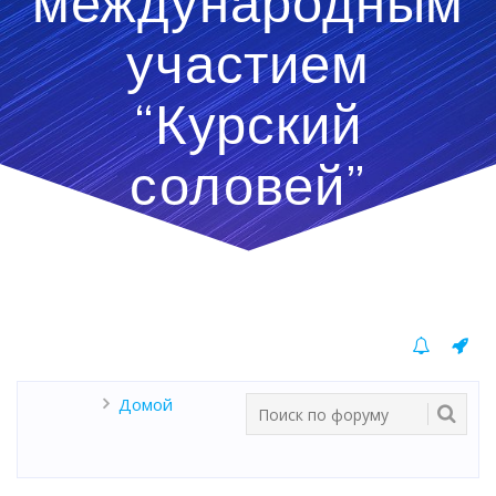
международным
участием
“Курский
соловей”
Домой