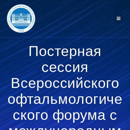
Перейти
к
контенту
Постерная
сессия
Всероссийского
офтальмологиче
ского форума с