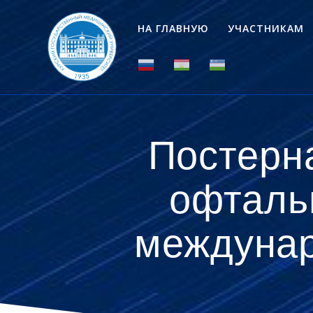
Перейти
к
НА ГЛАВНУЮ
УЧАСТНИКАМ
контенту
Постерн
офталь
междунар