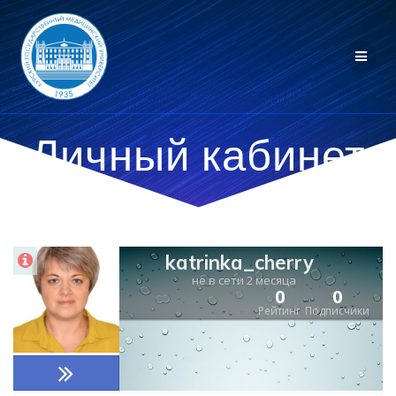
Личный кабинет
katrinka_cherry
не в сети 2 месяца
0
0
Рейтинг
Подписчики