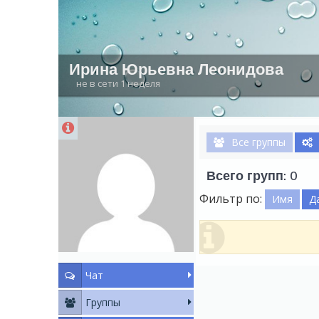
Ирина Юрьевна Леонидова
не в сети 1 неделя
Все группы
Всего групп: 0
Фильтр по:
Имя
Д
Чат
Группы