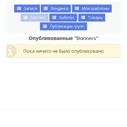
Записи
Лендинги
Мои шаблоны
Banners
Galleries
Товары
Публикации групп
Опубликованные "Banners"
Пока ничего не было опубликовано