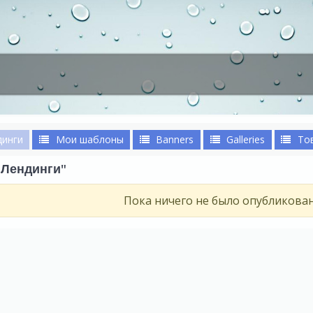
динги
Мои шаблоны
Banners
Galleries
То
"Лендинги"
Пока ничего не было опубликова