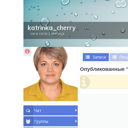
katrinka_cherry
не в сети 2 месяца
Записи
Лен
Опубликованные 
Чат
Группы