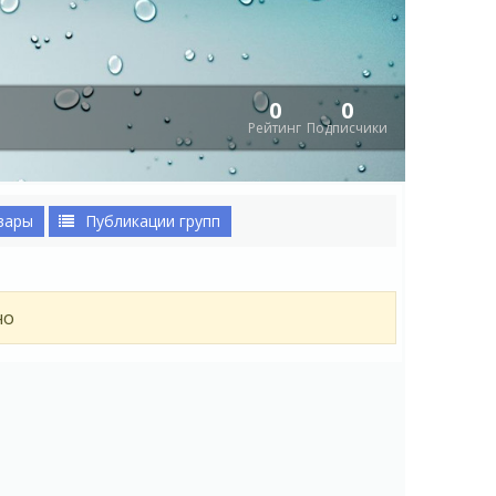
0
0
Рейтинг
Подписчики
вары
Публикации групп
но