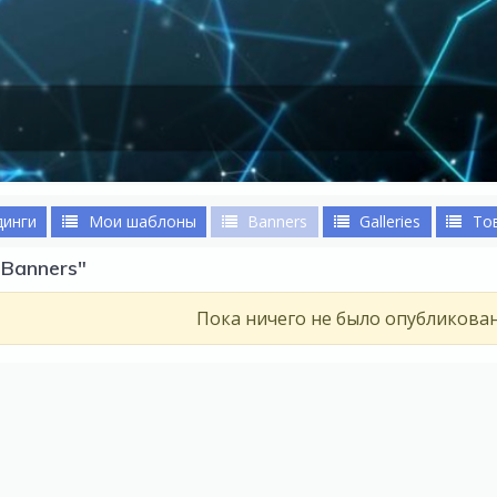
динги
Мои шаблоны
Banners
Galleries
То
Banners"
Пока ничего не было опубликова