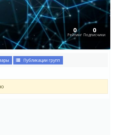
0
0
Рейтинг
Подписчики
вары
Публикации групп
но