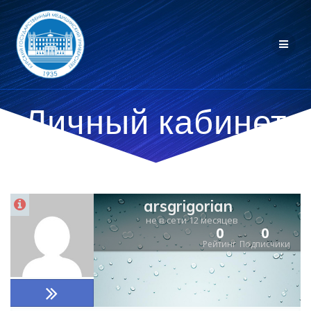
Личный кабинет
arsgrigorian
не в сети 12 месяцев
0
0
Рейтинг
Подписчики