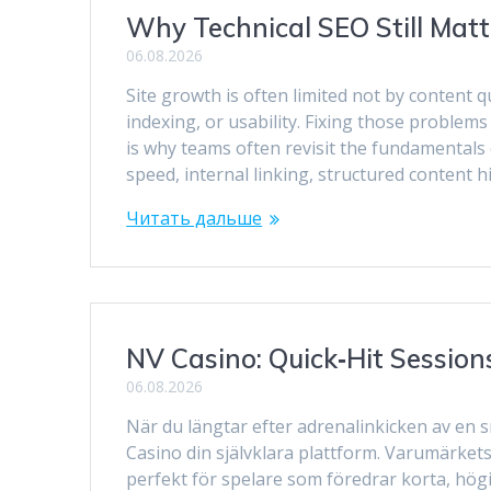
Why Technical SEO Still Mat
06.08.2026
Site growth is often limited not by content q
indexing, or usability. Fixing those problems
is why teams often revisit the fundamentals 
speed, internal linking, structured content 
Читать дальше
NV Casino: Quick‑Hit Session
06.08.2026
När du längtar efter adrenalinkicken av en
Casino din självklara plattform. Varumärket
perfekt för spelare som föredrar korta, hö