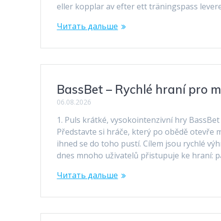
eller kopplar av efter ett träningspass leve
Читать дальше
BassBet – Rychlé hraní pro 
06.08.2026
1. Puls krátké, vysokointenzivní hry BassBet
Představte si hráče, který po obědě otevře mo
ihned se do toho pustí. Cílem jsou rychlé vý
dnes mnoho uživatelů přistupuje ke hraní: 
Читать дальше