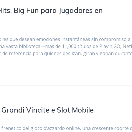
Hits, Big Fun para Jugadores en
dores que desean emociones instantáneas sin compromiso a
na vasta biblioteca—más de 11,000 títulos de Play’n GO, Net
 de referencia para quienes deslizan, giran y ganan durant
Grandi Vincite e Slot Mobile
enetico del gioco d’azzardo online, una crescente coorte d