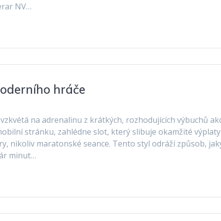
rerar NV…
moderního hráče
 vzkvétá na adrenalinu z krátkých, rozhodujících výbuchů ak
bilní stránku, zahlédne slot, který slibuje okamžité výplaty
hry, nikoliv maratonské seance. Tento styl odráží způsob, ja
pár minut…