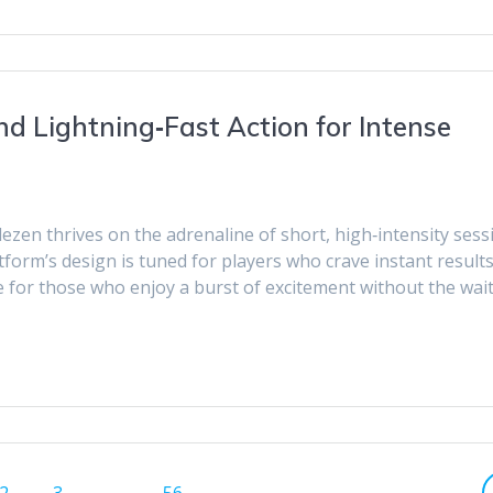
nd Lightning‑Fast Action for Intense
zen thrives on the adrenaline of short, high‑intensity sess
tform’s design is tuned for players who crave instant result
e for those who enjoy a burst of excitement without the wait
ица
Страница
Страница
Страница