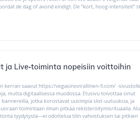
rdat de dag of avond eindigt. De “kort, hoog‑intensiteit” sti
 ja Live‑toiminta nopeisiin voittoihin
kerran saavut https://vegasinovirallinen-fi.com/ -sivustolle
a, mutta digitaalisessa muodossa. Etusivu toivottaa sinut
la bannereilla, jotka korostavat uusimpia slot-uutuuksia, ja
suoraan toimintaan ilman pitkää rekisteröitymisrituaalia. Al
itöntä tyydytystä—ei odottelua tilin vahvistuksen tai pitkien