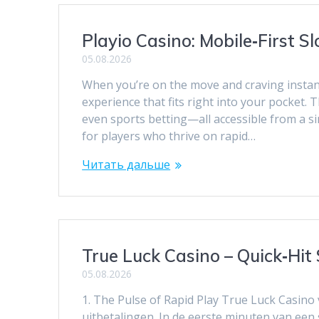
Playio Casino: Mobile‑First S
05.08.2026
When you’re on the move and craving instant
experience that fits right into your pocket. T
even sports betting—all accessible from a si
for players who thrive on rapid…
Читать дальше
True Luck Casino – Quick‑Hit 
05.08.2026
1. The Pulse of Rapid Play True Luck Casino
uitbetalingen. In de eerste minuten van een s