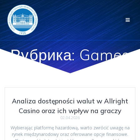
Перейти
к
контенту
Рубрика:
Games
Analiza dostępności walut w Allright
Casino oraz ich wpływ na graczy
02.04.2026
Wybierając platformę hazardową, warto zwrócić uwagę na
rynek międzynarodowy oraz oferowane opcje finansowe.