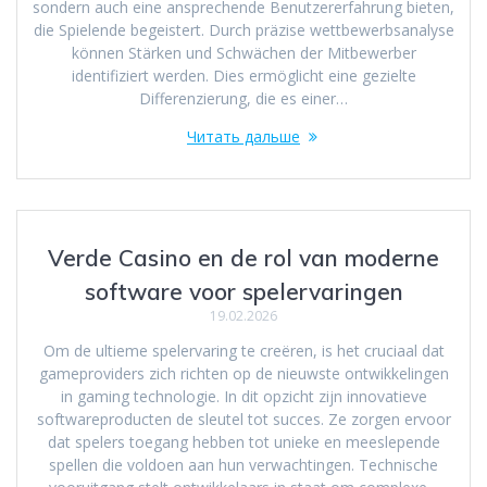
sondern auch eine ansprechende Benutzererfahrung bieten,
die Spielende begeistert. Durch präzise wettbewerbsanalyse
können Stärken und Schwächen der Mitbewerber
identifiziert werden. Dies ermöglicht eine gezielte
Differenzierung, die es einer…
Читать дальше
Verde Casino en de rol van moderne
software voor spelervaringen
19.02.2026
Om de ultieme spelervaring te creëren, is het cruciaal dat
gameproviders zich richten op de nieuwste ontwikkelingen
in gaming technologie. In dit opzicht zijn innovatieve
softwareproducten de sleutel tot succes. Ze zorgen ervoor
dat spelers toegang hebben tot unieke en meeslepende
spellen die voldoen aan hun verwachtingen. Technische