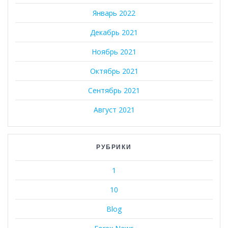
Январь 2022
Декабрь 2021
Ноябрь 2021
Октябрь 2021
Сентябрь 2021
Август 2021
РУБРИКИ
1
10
Blog