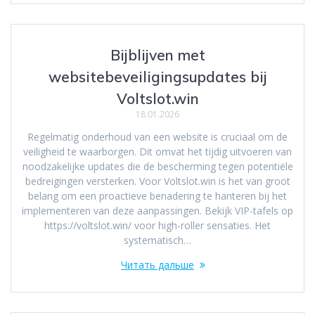
Bijblijven met
websitebeveiligingsupdates bij
Voltslot.win
18.01.2026
Regelmatig onderhoud van een website is cruciaal om de
veiligheid te waarborgen. Dit omvat het tijdig uitvoeren van
noodzakelijke updates die de bescherming tegen potentiële
bedreigingen versterken. Voor Voltslot.win is het van groot
belang om een proactieve benadering te hanteren bij het
implementeren van deze aanpassingen. Bekijk VIP-tafels op
https://voltslot.win/ voor high-roller sensaties. Het
systematisch…
Читать дальше