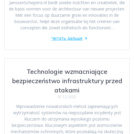
JanssenSchepens.nl biedt unieke inzichten en creativiteit, die
de basis vormen voor de architectuur van nieuwe projecten.
Met een focus op duurzame groei en innovaties in de
bouwsector, helpt deze organisatie bij het creëren van
concepten die zowel esthetisch als functioneel…
Читать дальше
Technologie wzmacniające
bezpieczeństwo infrastruktury przed
atakami
01.12.2025
Wprowadzenie nowatorskich metod zapewniających
wytrzymałość systemów na niepożądane incydenty jest
kluczem do utrzymania wysokiego poziomu
bezpieczeństwa. Kluczowym aspektem jest wzmocnienie
mechanizmów ochronnych, które pozwalają na skuteczną