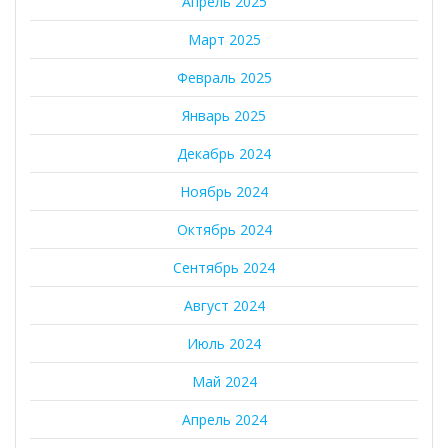
Апрель 2025
Март 2025
Февраль 2025
Январь 2025
Декабрь 2024
Ноябрь 2024
Октябрь 2024
Сентябрь 2024
Август 2024
Июль 2024
Май 2024
Апрель 2024