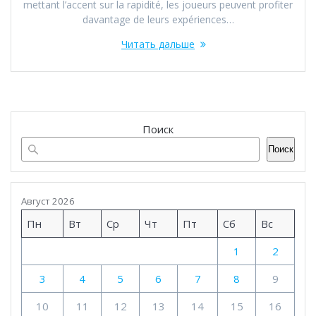
mettant l’accent sur la rapidité, les joueurs peuvent profiter
davantage de leurs expériences…
Читать дальше
Поиск
Поиск
Август 2026
Пн
Вт
Ср
Чт
Пт
Сб
Вс
1
2
3
4
5
6
7
8
9
10
11
12
13
14
15
16