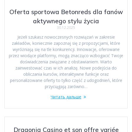
Oferta sportowa Betonreds dla fanów
aktywnego stylu życia
30.12.2025
Jeżeli szukasz nowoczesnych rozwiązań w zakresie
zakładów, koniecznie zapoznaj się z propozycjami, które
wyróżniają się na tle konkurencji. Innowacje, oferowane
przez wiodące platformy, mogą znacząco wzbogacić Twoje
doświadczenia związane z obstawianiem. Warto
zainwestować czas w ich analizę. Nowe podejścia do
obliczania kursów, interaktywne funkcje oraz
personalizowane oferty to tylko część z udogodnień, które
przyciągają zarówno…
Читать дальше
Dragonia Casino et son offre variée