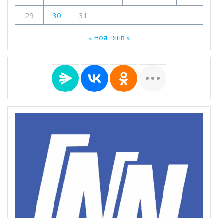
29
30
31
« Ноя
Янв »