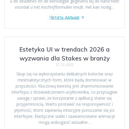
u de deadlines en de benodigde gegevens bij de hand hebt
voordat u het inschrijfformulier invult. Het kan nodig…
Читать дальше
Estetyka UI w trendach 2026 a
wyzwania dla Stakes w branży
27.12.2025
Skup się na wykorzystaniu delikatnych kolorów oraz
minimalistycznych form, które będą dominować w
przyszłości. Kluczową kwestią jest zharmonizowanie
interfejsu z doświadczeniem użytkownika, co przyciągnie
uwagę i sprawi, że korzystanie z aplikacji stanie się
przyjemnością. Warto postawić na responsywność i
płynność, które zapewnią intuicyjne poruszanie się po
interfejsie. Elastyczne siatki i zaawansowane animacje
mogą wzbogacić wizualne…