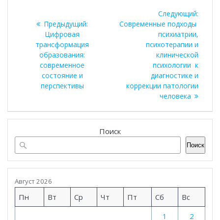
Навигация
Следу
Следующий:
по
Предыдущая
запись
Предыдущий:
Современные подходы
запись:
Цифровая
психиатрии,
записям
трансформация
психотерапии и
образования:
клинической
современное
психологии к
состояние и
диагностике и
перспективы
коррекции патологии
человека
Поиск
Поиск
Август 2026
Пн
Вт
Ср
Чт
Пт
Сб
Вс
1
2