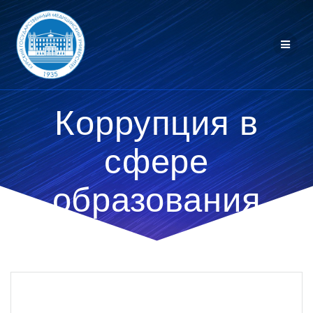
Перейти
к
контенту
Коррупция в
сфере
образования