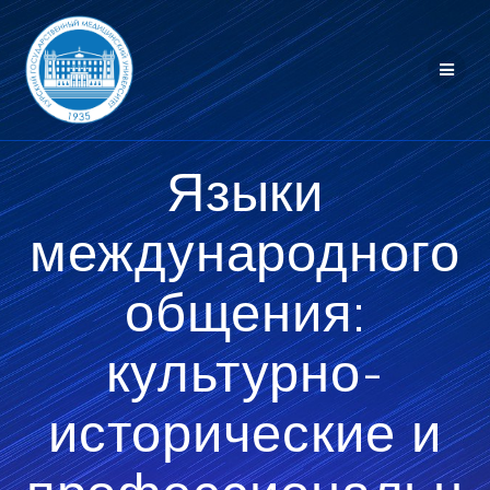
Перейти
к
контенту
Языки
международного
общения:
культурно-
исторические и