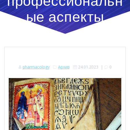
профессиональн
ые аспекты
pharmacology
Архив
24.01.2023
|
0