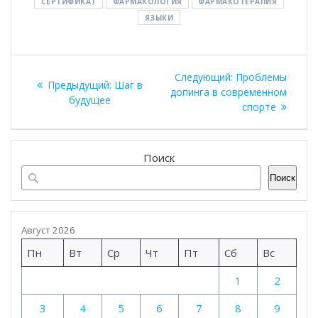
СЕРТИФИКАТ
ФАРМАКОЛОГИЯ
ФАРМАКОТЕРАПИЯ
ЯЗЫКИ
Навигация
Следующая
Следующий:
Проблемы
Предыдущая
Предыдущий:
Шаг в
по
запись:
допинга в современном
запись:
будущее
спорте
записям
Поиск
Поиск
Август 2026
Пн
Вт
Ср
Чт
Пт
Сб
Вс
1
2
3
4
5
6
7
8
9