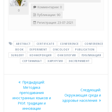
Комментарии: 0
0
Публикации: 90
Регистрация: 23-07-2021
ABSTRACT
CERTIFICATE
CONFERENCE
CONFERENCE
BOOK
EXPERIMENT
ONCOLOGY
PUBLICATION
SURGERY
КОНФЕРЕНЦИЯ
ОНКОЛОГИЯ
ПУБЛИКАЦИЯ
СЕРТИФИКАТ
ХИРУРГИЯ
ЭКСПЕРИМЕНТ
Навигация
Предыдущая
Предыдущий:
по
запись:
Методика
Следу
Следующий:
преподавания
запись
Окружающая среда и
записям
иностранных языков и
здоровье населения
РКИ: традиции и
инновации