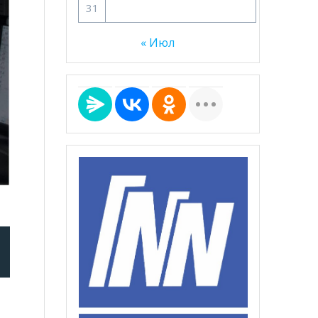
31
« Июл