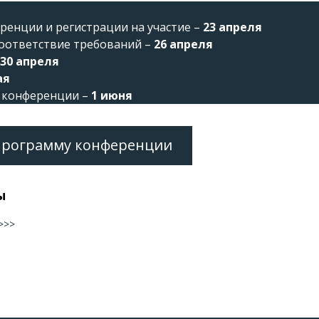
ренции и регистрации на участие –
23 апреля
соответствие требований –
26 апреля
-30 апреля
ая
в конференции –
1 июня
программу конференции
ы
>>>