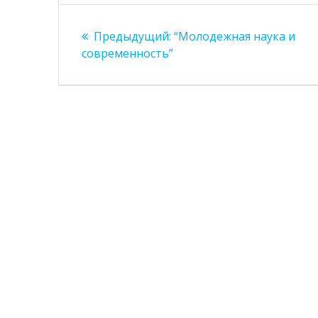
Навигация
Предыдущая
Предыдущий:
“Молодежная наука и
по
запись:
современность”
записям