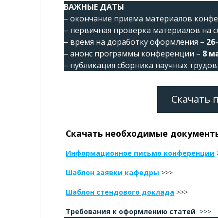
ВАЖНЫЕ ДАТЫ
– окончание приема материалов конфе
– первичная проверка материалов на 
– время на доработку оформления –
26
– анонс программы конференции –
8 м
– публикация сборника научных трудо
Скачать 
Скачать
необходимые документ
Информационное письмо конференции
Шаблон заявки кафедры
>>>
Шаблон стендового доклада
>>>
Требования к оформлению статей
>>>