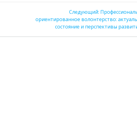
Следующая
Следующий:
Профессионал
запись:
ориентированное волонтерство: актуал
состояние и перспективы развит