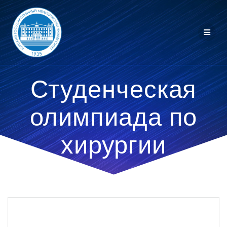
Перейти
к
контенту
Студенческая
олимпиада по
хирургии