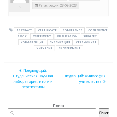
Регистрация: 23-03-2023
0
ABSTRACT
CERTIFICATE
CONFERENCE
CONFERENCE
BOOK
EXPERIMENT
PUBLICATION
SURGERY
КОНФЕРЕНЦИЯ
ПУБЛИКАЦИЯ
СЕРТИФИКАТ
ХИРУРГИЯ
ЭКСПЕРИМЕНТ
Навигация
Предыдущая
Предыдущий:
по
запись:
Следующая
Студенческая научная
Следующий:
Философия
запись:
лаборатория: итоги и
учительства
записям
перспективы
Поиск
Поиск