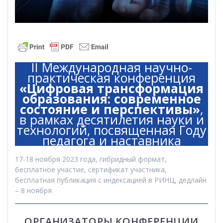
II Международная научно-
практическая конференция
«Цифровая трансформация
образования: современное
состояние и перспективы»
,
в рамках десятилетия науки и
технологий, посвященная Году
педагога и наставника
17-18 ноября 2023 года, гибридный формат,
бесплатное участие, сертификат участника,
бесплатная публикация с индексацией в РИНЦ, дедлайн
– 8 ноября
ОРГАНИЗАТОРЫ КОНФЕРЕНЦИИ