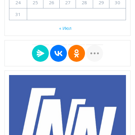
24
25
26
27
28
29
30
31
« Июл