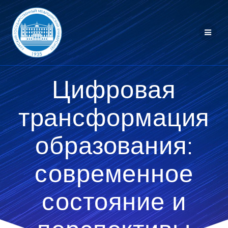
Перейти
к
контенту
Цифровая
трансформация
образования:
современное
состояние и