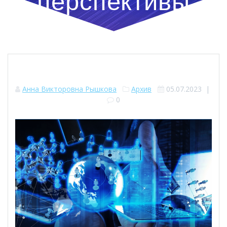
перспективы
Анна Викторовна Рышкова
Архив
05.07.2023
|
0