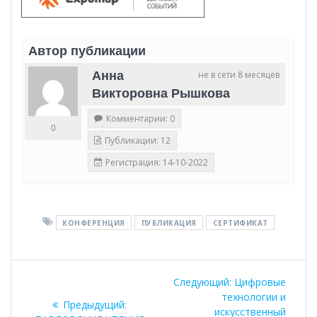
Автор публикации
Анна
не в сети 8 месяцев
Викторовна Рышкова
Комментарии: 0
0
Публикации: 12
Регистрация: 14-10-2022
КОНФЕРЕНЦИЯ
ПУБЛИКАЦИЯ
СЕРТИФИКАТ
Навигация
Следующая
Следующий:
Цифровые
по
запись:
технологии и
Предыдущая
Предыдущий:
искусственный