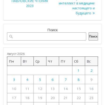
запись:
ПАВЛОВСКИЕ ЧТЕНИЯ
записям
интеллект в медицине
2023
настоящего и
будущего
Поиск
Поиск
Август 2026
Пн
Вт
Ср
Чт
Пт
Сб
Вс
1
2
3
4
5
6
7
8
9
10
11
12
13
14
15
16
17
18
19
20
21
22
23