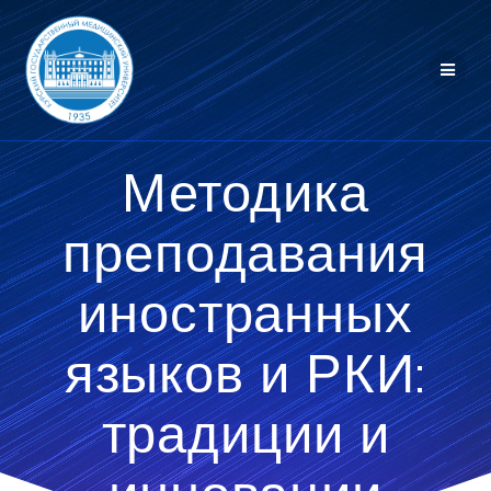
Перейти
к
контенту
Методика
преподавания
иностранных
языков и РКИ:
традиции и