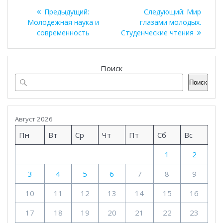
Навигация
Предыдущая
Следующа
Предыдущий:
Следующий:
Мир
по
запись:
запись:
Молодежная наука и
глазами молодых.
современность
Студенческие чтения
записям
Поиск
Поиск
Август 2026
Пн
Вт
Ср
Чт
Пт
Сб
Вс
1
2
3
4
5
6
7
8
9
10
11
12
13
14
15
16
17
18
19
20
21
22
23