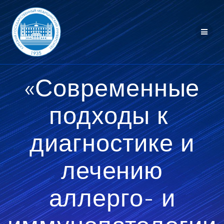
Перейти
к
контенту
«Современные
подходы к
диагностике и
лечению
аллерго- и