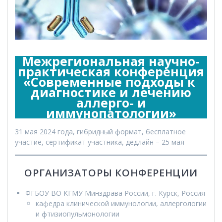
Межрегиональная научно-
практическая конференция
«Современные подходы к
диагностике и лечению
аллерго- и
иммунопатологии»
31 мая 2024 года, гибридный формат, бесплатное
участие, сертификат участника, дедлайн – 25 мая
ОРГАНИЗАТОРЫ КОНФЕРЕНЦИИ
ФГБОУ ВО КГМУ Минздрава России, г. Курск, Россия
кафедра клинической иммунологии, аллергологии
и фтизиопульмонологии