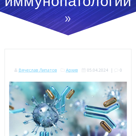
иммунопатологии
»
Вячеслав Липатов
Архив
05.04.2024
|
0