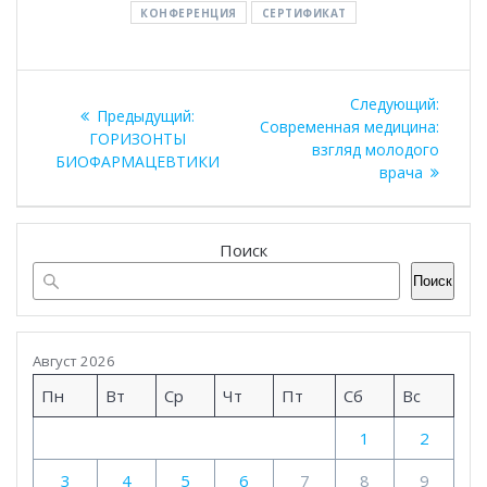
КОНФЕРЕНЦИЯ
СЕРТИФИКАТ
Навигация
Следу
Следующий:
Предыдущая
Предыдущий:
по
запись
Современная медицина:
запись:
ГОРИЗОНТЫ
взгляд молодого
БИОФАРМАЦЕВТИКИ
записям
врача
Поиск
Поиск
Август 2026
Пн
Вт
Ср
Чт
Пт
Сб
Вс
1
2
3
4
5
6
7
8
9