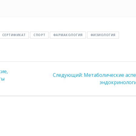
СЕРТИФИКАТ
СПОРТ
ФАРМАКОЛОГИЯ
ФИЗИОЛОГИЯ
ие,
Следующая
Следующий:
Метаболические асп
ты
запись:
эндокринолог