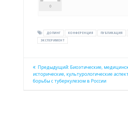
0
ДОПИНГ
КОНФЕРЕНЦИЯ
ПУБЛИКАЦИЯ
ЭКСПЕРИМЕНТ
Навигация
Предыдущая
Предыдущий:
Биоэтические, медицинск
запись:
по
исторические, культурологические аспек
борьбы с туберкулезом в России
записям