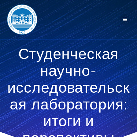
Перейти
к
контенту
Студенческая
научно-
исследовательск
ая лаборатория:
итоги и