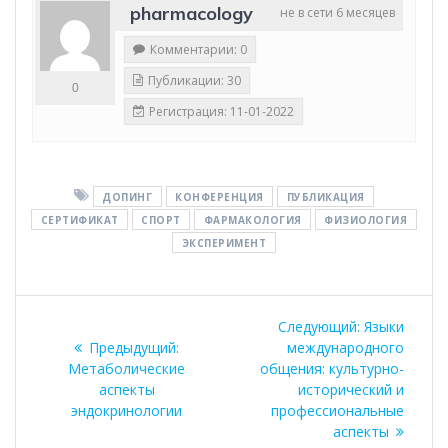
pharmacology
не в сети 6 месяцев
Комментарии: 0
Публикации: 30
0
Регистрация: 11-01-2022
ДОПИНГ
КОНФЕРЕНЦИЯ
ПУБЛИКАЦИЯ
СЕРТИФИКАТ
СПОРТ
ФАРМАКОЛОГИЯ
ФИЗИОЛОГИЯ
ЭКСПЕРИМЕНТ
Навигация
Следующая
Следующий:
Языки
по
Предыдущая
запись:
Предыдущий:
международного
запись:
Метаболические
общения: культурно-
записям
аспекты
исторический и
эндокринологии
профессиональные
аспекты