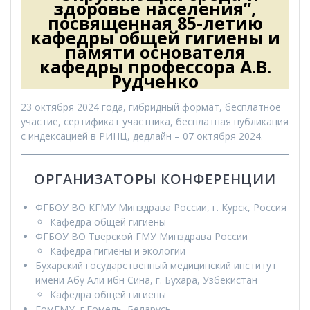
здоровье населения”,
посвященная 85-летию
кафедры общей гигиены и
памяти основателя
кафедры профессора А.В.
Рудченко
23 октября 2024 года, гибридный формат, бесплатное
участие, сертификат участника, бесплатная публикация
с индексацией в РИНЦ, дедлайн – 07 октября 2024.
ОРГАНИЗАТОРЫ КОНФЕРЕНЦИИ
ФГБОУ ВО КГМУ Минздрава России, г. Курск, Россия
Кафедра общей гигиены
ФГБОУ ВО Тверской ГМУ Минздрава России
Кафедра гигиены и экологии
Бухарский государственный медицинский институт
имени Абу Али ибн Сина, г. Бухара, Узбекистан
Кафедра общей гигиены
ГомГМУ, г.Гомель, Беларусь