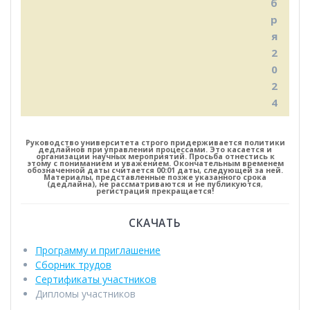
б
р
я
2
0
2
4
Руководство университета строго придерживается политики
дедлайнов при управлении процессами. Это касается и
организации научных мероприятий. Просьба отнестись к
этому с пониманием и уважением. Окончательным временем
обозначенной даты считается 00:01 даты, следующей за ней.
Материалы, представленные позже указанного срока
(дедлайна), не рассматриваются и не публикуются
,
регистрация прекращается!
СКАЧАТЬ
Программу и приглашение
Сборник трудов
Сертификаты участников
Дипломы участников