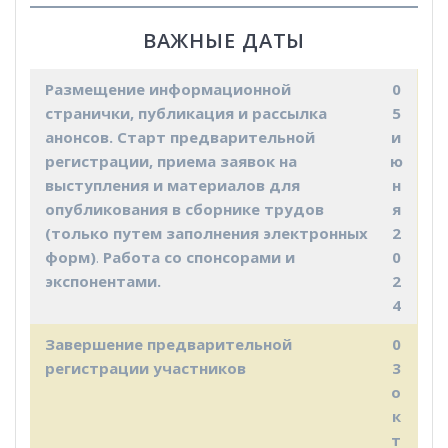
ВАЖНЫЕ ДАТЫ
Размещение информационной
0
странички, публикация и рассылка
5
анонсов. Старт предварительной
и
регистрации, приема заявок на
ю
выступления и материалов для
н
опубликования в сборнике трудов
я
(только путем заполнения электронных
2
форм)
.
Работа со спонсорами и
0
экспонентами.
2
4
Завершение предварительной
0
регистрации участников
3
о
к
т