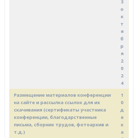
3
о
к
т
я
б
р
я
2
0
2
4
Размещение материалов конференции
1
на сайте и рассылка ссылок для их
0
скачивания (сертификаты участника
д
конференции, благодарственные
е
письма, сборник трудов, фотоархив и
к
т.д.)
а