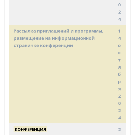
0
2
4
Рассылка приглашений и программы,
1
размещение на информационной
4
страничке конференции
о
к
т
я
б
р
я
2
0
2
4
2
КОНФЕРЕНЦИЯ