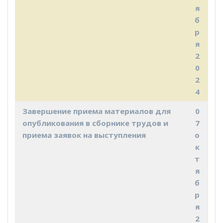
я
б
р
я
2
0
2
4
Завершение приема материалов для
0
опубликования в сборнике трудов и
7
приема заявок на выступления
о
к
т
я
б
р
я
2