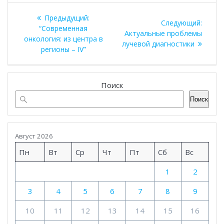
Навигация
Предыдущий:
Следу
Следующий:
по
Предыдущая
“Современная
запись
Актуальные проблемы
запись:
онкология: из центра в
лучевой диагностики
записям
регионы – IV”
Поиск
Поиск
Август 2026
Пн
Вт
Ср
Чт
Пт
Сб
Вс
1
2
3
4
5
6
7
8
9
10
11
12
13
14
15
16