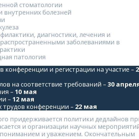
енной стоматологии
и внутренних болезней
ии
кулеза
филактики, диагностики, лечения и
с распространенными заболеваниями в
практики
дная патология
в конференции и регистрации на участие –
лов на соответствие требований –
30 апрел
ния –
10 мая
ии –
12 мая
х трудов конференции –
22 мая
рого придерживается политики дедлайнов пр
асается и организации научных мероприятий
 с пониманием и уважением. Окончательным