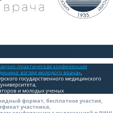
 научно-практическая конференция
ицина: взгляд молодого врача»
,
урского государственного медицинского
университета,
аторов и молодых ученых
ибридный формат, бесплатное участие,
ификат участника,
алам конференции с индексацией в РИН