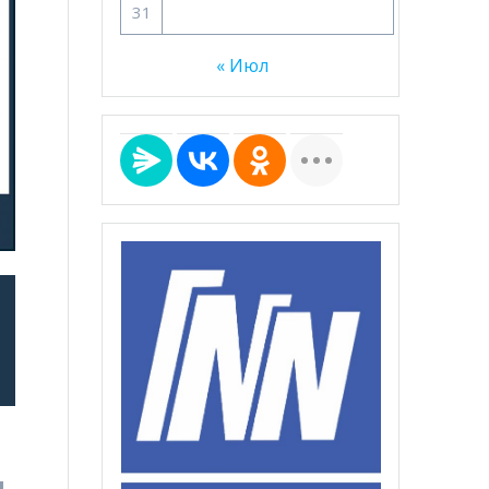
31
« Июл
Ц