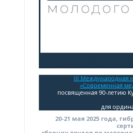
III Международная
«Современная мед
посвященная 90-летию К
для ордин
20-21 мая 2025 года, г
серт
сборник трудов по матери