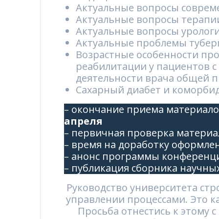
Актуальные вопросы соврем
Актуальные вопросы терапи
Актуальные вопросы уролог
Актуальные проблемы тубер
Возрастные особенности про
реабилитации у пациентов 
деятельности врача общей 
Сахарный диабет и коморби
– окончание приема материало
апреля
– первичная проверка материа
– время на доработку оформле
– анонс программы конференц
– публикация сборника научны
Руководство университета ст
управлении процессами. Это к
Просьба отнестись к этому