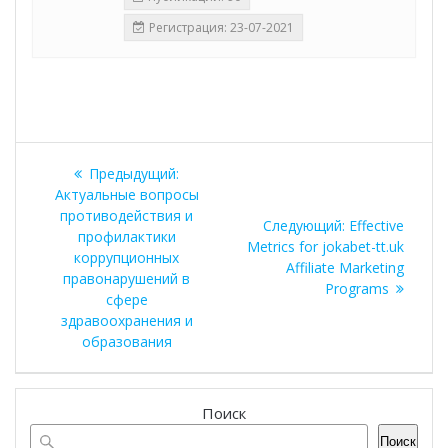
Регистрация: 23-07-2021
Навигация
Предыдущая
Предыдущий:
по
запись:
Актуальные вопросы
противодействия и
Следующая
Следующий:
Effective
записям
профилактики
запись:
Metrics for jokabet-tt.uk
коррупционных
Affiliate Marketing
правонарушений в
Programs
сфере
здравоохранения и
образования
Поиск
Поиск