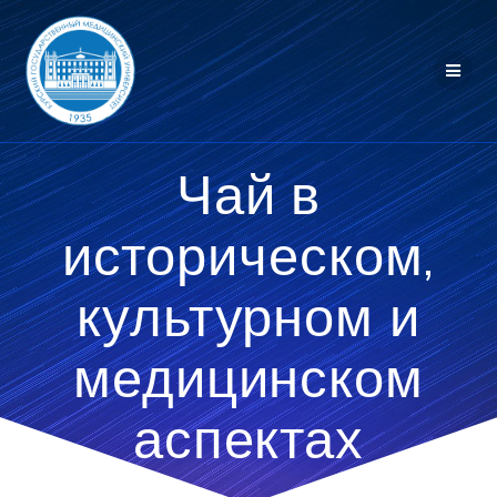
Перейти
к
контенту
Чай в
историческом,
культурном и
медицинском
аспектах