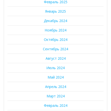
Февраль 2025
Январь 2025
Декабрь 2024
Ноябрь 2024
Октябрь 2024
Сентябрь 2024
Август 2024
Июль 2024
Май 2024
Апрель 2024
Март 2024
Февраль 2024