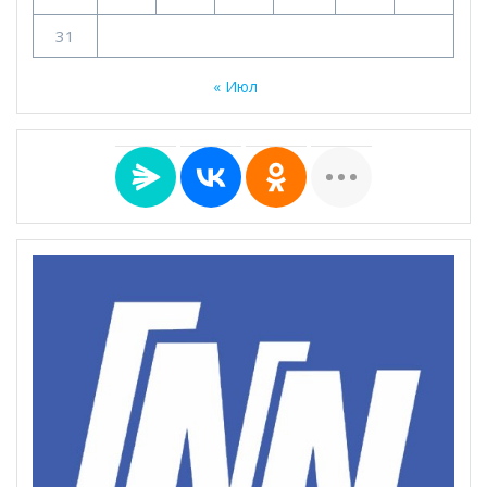
31
« Июл