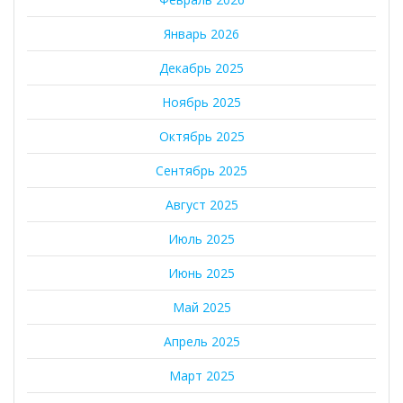
Январь 2026
Декабрь 2025
Ноябрь 2025
Октябрь 2025
Сентябрь 2025
Август 2025
Июль 2025
Июнь 2025
Май 2025
Апрель 2025
Март 2025