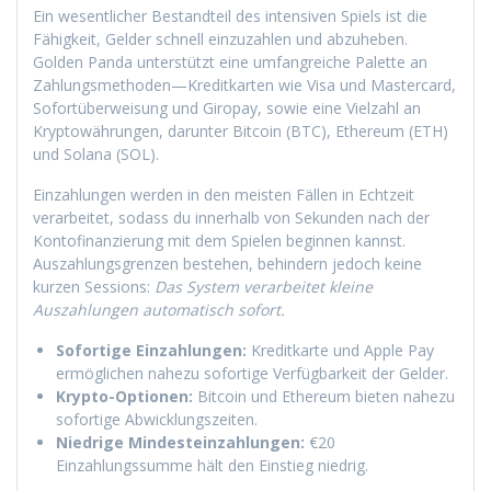
Ein wesentlicher Bestandteil des intensiven Spiels ist die
Fähigkeit, Gelder schnell einzuzahlen und abzuheben.
Golden Panda unterstützt eine umfangreiche Palette an
Zahlungsmethoden—Kreditkarten wie Visa und Mastercard,
Sofortüberweisung und Giropay, sowie eine Vielzahl an
Kryptowährungen, darunter Bitcoin (BTC), Ethereum (ETH)
und Solana (SOL).
Einzahlungen werden in den meisten Fällen in Echtzeit
verarbeitet, sodass du innerhalb von Sekunden nach der
Kontofinanzierung mit dem Spielen beginnen kannst.
Auszahlungsgrenzen bestehen, behindern jedoch keine
kurzen Sessions:
Das System verarbeitet kleine
Auszahlungen automatisch sofort.
Sofortige Einzahlungen:
Kreditkarte und Apple Pay
ermöglichen nahezu sofortige Verfügbarkeit der Gelder.
Krypto-Optionen:
Bitcoin und Ethereum bieten nahezu
sofortige Abwicklungszeiten.
Niedrige Mindesteinzahlungen:
€20
Einzahlungssumme hält den Einstieg niedrig.