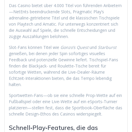
Das Casino bietet über 4.000 Titel von führenden Anbietern
—NetEnts beeindruckende Slots, Pragmatic Play’s
adrenaline‑getriebene Titel und die klassischen Tischspiele
von Playtech und Amatic. Für unterwegs konzentriert sich
die Auswahl auf Spiele, die schnelle Entscheidungen und
zügige Auszahlungen belohnen.
Slot‑Fans können Titel wie
Gonzo’s Quest
und
Starburst
genießen, bei denen jeder Spin sofortiges visuelles
Feedback und potenzielle Gewinne liefert. Tischspiel‑Fans
finden die Blackjack- und Roulette‑Tische bereit für
sofortige Wetten, während die Live‑Dealer-Räume
Echtzeit‑Interaktionen bieten, die das Tempo lebendig
halten.
Sportwetten‑Fans—ob sie eine schnelle Prop‑Wette auf ein
Fußballspiel oder eine Live‑Wette auf ein eSports‑Turnier
platzieren—stellen fest, dass die Sportbook‑Oberfläche das
schnelle Design‑Ethos des Casinos widerspiegelt.
Schnell‑Play‑Features, die das