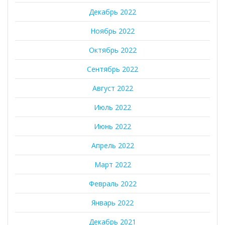
Декабрь 2022
Ноябрь 2022
Октябрь 2022
Сентябрь 2022
Август 2022
Июль 2022
Июнь 2022
Апрель 2022
Март 2022
Февраль 2022
Январь 2022
Декабрь 2021