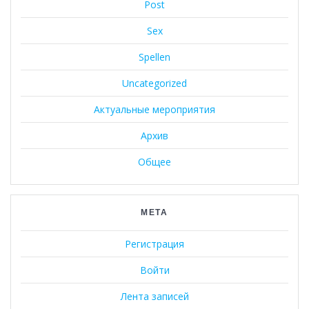
Post
Sex
Spellen
Uncategorized
Актуальные мероприятия
Архив
Общее
МЕТА
Регистрация
Войти
Лента записей