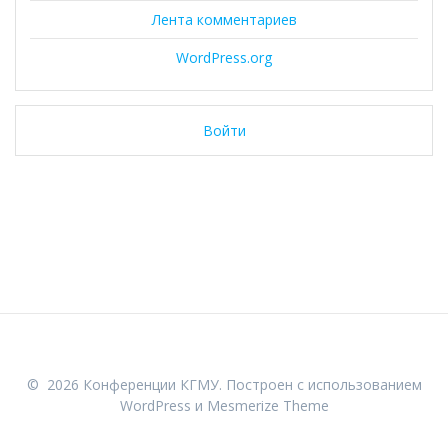
Лента комментариев
WordPress.org
Войти
© 2026 Конференции КГМУ. Построен с использованием
WordPress и
Mesmerize Theme