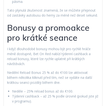
pásma.
Tato plynulá zkušenost znamená, že se můžete přepnout
od zastávky autobusu do herny za méně než deset sekund.
Bonusy a promoakce
pro krátké seance
I když dlouhodobé bonusy mohou být pro rychlé hráče
méně dostupné, Bet On Red nabízí týdenní cashback a
reload bonusy, které lze rychle uplatnit při krátkých
návštěvách.
Nedělní Reload Bonus 25 % až do €100 lze aktivovat
během několika kliknutí před tím, než se vydáte na další
krátkou seanci později během dne.
Neděle – 25% reload bonus až do €100.
Týdenní cashback – až 25 % podle úrovně (pokud jste již
v programu).