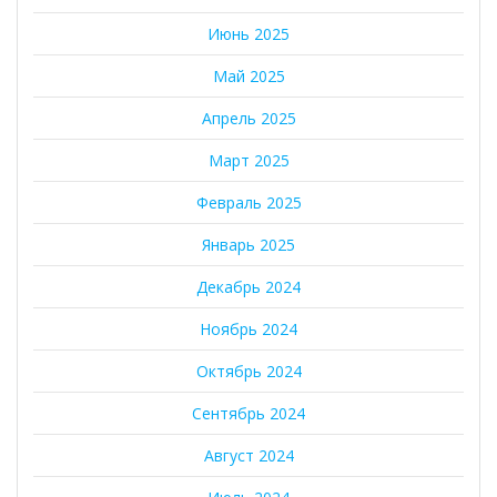
Июнь 2025
Май 2025
Апрель 2025
Март 2025
Февраль 2025
Январь 2025
Декабрь 2024
Ноябрь 2024
Октябрь 2024
Сентябрь 2024
Август 2024