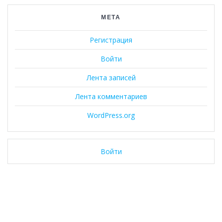
МЕТА
Регистрация
Войти
Лента записей
Лента комментариев
WordPress.org
Войти