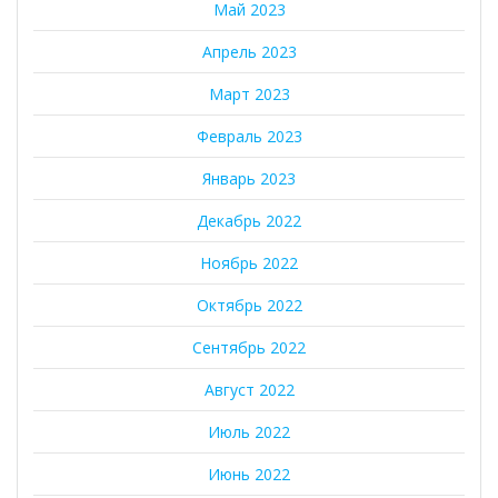
Май 2023
Апрель 2023
Март 2023
Февраль 2023
Январь 2023
Декабрь 2022
Ноябрь 2022
Октябрь 2022
Сентябрь 2022
Август 2022
Июль 2022
Июнь 2022