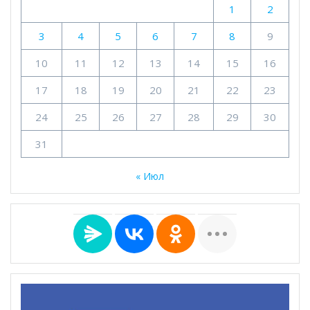
1
2
3
4
5
6
7
8
9
10
11
12
13
14
15
16
17
18
19
20
21
22
23
24
25
26
27
28
29
30
31
« Июл