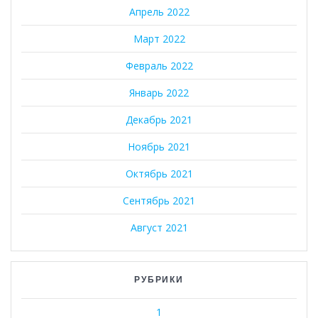
Апрель 2022
Март 2022
Февраль 2022
Январь 2022
Декабрь 2021
Ноябрь 2021
Октябрь 2021
Сентябрь 2021
Август 2021
РУБРИКИ
1