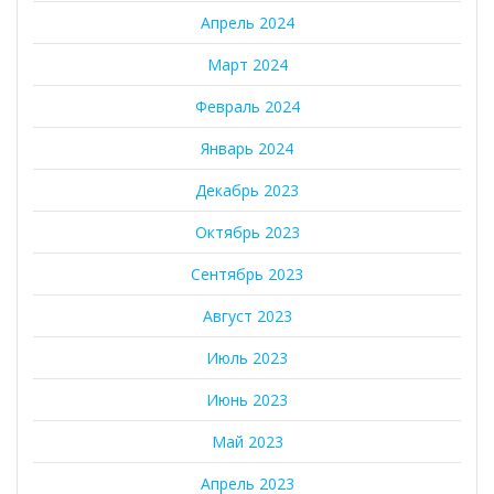
Апрель 2024
Март 2024
Февраль 2024
Январь 2024
Декабрь 2023
Октябрь 2023
Сентябрь 2023
Август 2023
Июль 2023
Июнь 2023
Май 2023
Апрель 2023