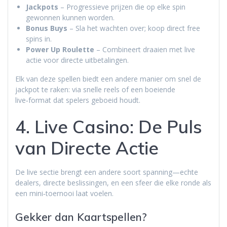
Jackpots
– Progressieve prijzen die op elke spin
gewonnen kunnen worden.
Bonus Buys
– Sla het wachten over; koop direct free
spins in.
Power Up Roulette
– Combineert draaien met live
actie voor directe uitbetalingen.
Elk van deze spellen biedt een andere manier om snel de
jackpot te raken: via snelle reels of een boeiende
live‑format dat spelers geboeid houdt.
4. Live Casino: De Puls
van Directe Actie
De live sectie brengt een andere soort spanning—echte
dealers, directe beslissingen, en een sfeer die elke ronde als
een mini‑toernooi laat voelen.
Gekker dan Kaartspellen?