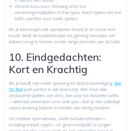
in slechts één sessie.
Directe bonussen:
Ontvang af en toe
verrassingsmultipliers of free spins direct tijdens een live
tafel—perfect voor snelle spelers.
Als je beloningen wilt opstapelen terwijl je de sessie kort
houdt, biedt de loyaliteitssuite net genoeg stimulans om
telkens terug te komen zonder lange periodes aan de tafel.
10. Eindgedachten:
Kort en Krachtig
Als je houdt van snelle spanning en directe bevrediging,
Bet
On Red
past perfect in dat levensstijl. Met meer dan
zesduizend spellen, van slots, live actie tot klassieke tafels
—allemaal ontworpen voor snel spel—kun je een volledige
casino‑ervaring beleven in minder dan dertig minuten.
De mobiele optimalisatie, snelle betaalmethoden—
including instant crypto—en gestroomlijnde UI zorgen
ervoor dat elke sessie voelt als een adrenaline‑boost in