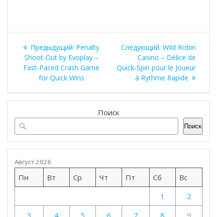
Навигация
Предыдущая
Следующая
Предыдущий:
Penalty
Следующий:
Wild Robin
по
запись:
запись:
Shoot‑Out by Evoplay –
Casino – Délice de
Fast‑Paced Crash Game
Quick‑Spin pour le Joueur
записям
for Quick Wins
à Rythme Rapide
Поиск
Поиск
Август 2026
Пн
Вт
Ср
Чт
Пт
Сб
Вс
1
2
3
4
5
6
7
8
9