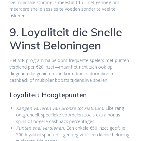
De minimale storting is meestal €15—net genoeg om
meerdere snelle sessies te voeden zonder te veel te
riskeren.
9. Loyaliteit die Snelle
Winst Beloningen
Het VIP-programma beloont frequente spelers met punten
verdiend per €20 inzet—maar het richt zich ook op
diegenen die genieten van korte bursts door directe
cashback of multiplier boosts tijdens live spellen.
Loyaliteit Hoogtepunten
Rangen variëren van Bronze tot Platinum:
Elke rang
ontgrendelt specifieke voordelen zoals extra bonus
spins of hogere cashback percentages.
Punten snel verdienen:
Een enkele €50 inzet geeft je
500 loyaliteitspunten—genoeg voor een kleine beloning