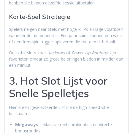
hebben die binnen dezelfde sessie uitbetalen.
Korte‑Spel Strategie
Spelers neigen naar titels met hoge RTPs en lage volatiliteit
wanneer de tijd beperkt is. Een paar spins kunnen een winst
of een free‑spin trigger opleveren die meteen uitbetaalt.
Quick‑hit slots zoals
Jackpots
of
Power Up Roulette
zijn
favorieten omdat ze grote beloningen bieden in minder dan
een minuut.
3. Hot Slot Lijst voor
Snelle Spelletjes
Hier is een geselecteerde lijst die de high‑speed vibe
belichaamt:
Megaways
– Massive reel combinaties en directe
bonusrondes.