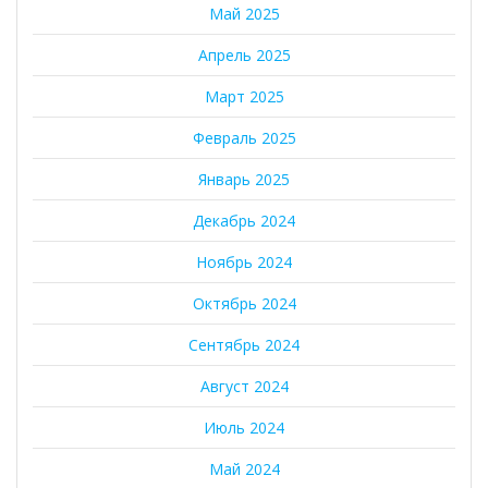
Май 2025
Апрель 2025
Март 2025
Февраль 2025
Январь 2025
Декабрь 2024
Ноябрь 2024
Октябрь 2024
Сентябрь 2024
Август 2024
Июль 2024
Май 2024