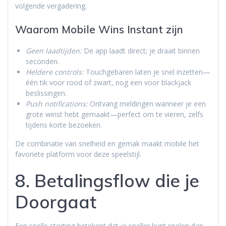
volgende vergadering.
Waarom Mobile Wins Instant zijn
Geen laadtijden:
De app laadt direct; je draait binnen
seconden.
Heldere controls:
Touchgebaren laten je snel inzetten—
één tik voor rood of zwart, nog een voor blackjack
beslissingen.
Push notifications:
Ontvang meldingen wanneer je een
grote winst hebt gemaakt—perfect om te vieren, zelfs
tijdens korte bezoeken.
De combinatie van snelheid en gemak maakt mobile het
favoriete platform voor deze speelstijl.
8. Betalingsflow die je
Doorgaat
Een snelle storting betekent dat je sneller kunt spelen dan