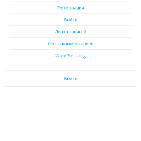
Регистрация
Войти
Лента записей
Лента комментариев
WordPress.org
Войти