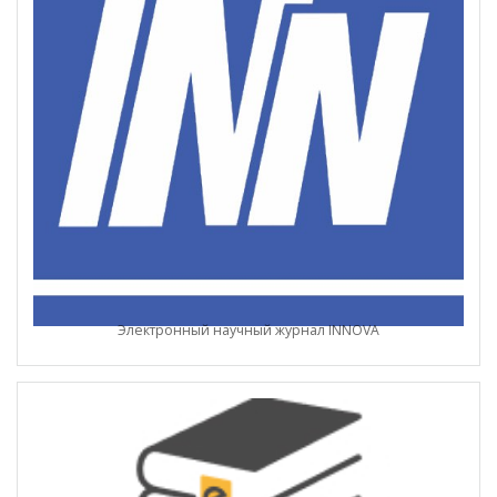
Электронный научный журнал INNOVA