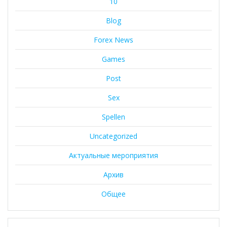
10
Blog
Forex News
Games
Post
Sex
Spellen
Uncategorized
Актуальные мероприятия
Архив
Общее