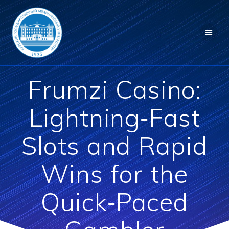
Перейти
к
контенту
Frumzi Casino:
Lightning‑Fast
Slots and Rapid
Wins for the
Quick‑Paced