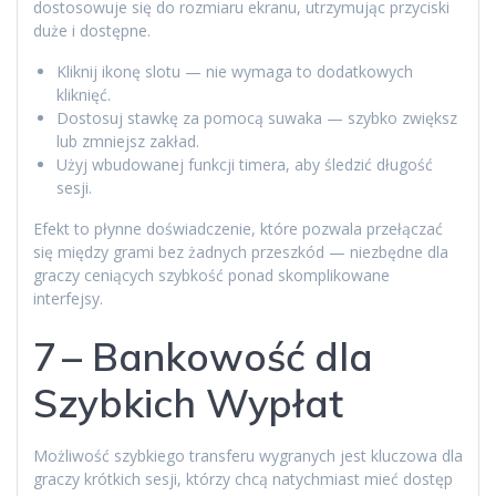
dostosowuje się do rozmiaru ekranu, utrzymując przyciski
duże i dostępne.
Kliknij ikonę slotu — nie wymaga to dodatkowych
kliknięć.
Dostosuj stawkę za pomocą suwaka — szybko zwiększ
lub zmniejsz zakład.
Użyj wbudowanej funkcji timera, aby śledzić długość
sesji.
Efekt to płynne doświadczenie, które pozwala przełączać
się między grami bez żadnych przeszkód — niezbędne dla
graczy ceniących szybkość ponad skomplikowane
interfejsy.
7 – Bankowość dla
Szybkich Wypłat
Możliwość szybkiego transferu wygranych jest kluczowa dla
graczy krótkich sesji, którzy chcą natychmiast mieć dostęp