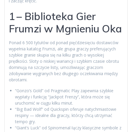
i zacząć kręcić.
1 – Biblioteka Gier
Frumzi w Mgnieniu Oka
Ponad 6 500 tytułów od ponad pięćdziesięciu dostawców
wypełnia katalog Frumzi, ale grupa graczy preferujących
szybkie granie skupia się na kilku grach o wysokiej
prędkości. Sloty o niskiej wariancji i szybkim czasie obrotu
dominują na szczycie listy, umożliwiając graczom
zdobywanie wygranych bez długiego oczekiwania między
obrotami.
“Gonzo’s Gold” od Pragmatic Play zapewnia szybkie
wypłaty i funkcję “Jackpot Frenzy”, która może się
uruchomić w ciągu kilku minut.
“Big Bad Wolf” od Quickspin oferuje natychmiastowe
respiny — idealne dla graczy, którzy chcą utrzymać
tempo gry.
“Giant’s Luck” od Spinomenal łączy klasyczne symbole z