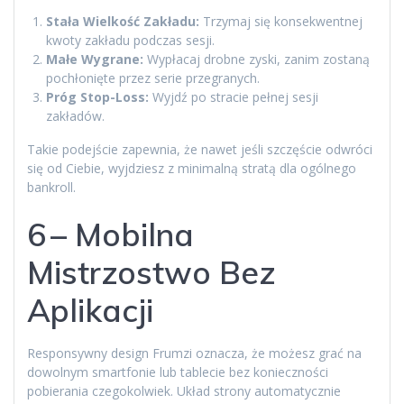
Stała Wielkość Zakładu:
Trzymaj się konsekwentnej
kwoty zakładu podczas sesji.
Małe Wygrane:
Wypłacaj drobne zyski, zanim zostaną
pochłonięte przez serie przegranych.
Próg Stop-Loss:
Wyjdź po stracie pełnej sesji
zakładów.
Takie podejście zapewnia, że nawet jeśli szczęście odwróci
się od Ciebie, wyjdziesz z minimalną stratą dla ogólnego
bankroll.
6 – Mobilna
Mistrzostwo Bez
Aplikacji
Responsywny design Frumzi oznacza, że możesz grać na
dowolnym smartfonie lub tablecie bez konieczności
pobierania czegokolwiek. Układ strony automatycznie