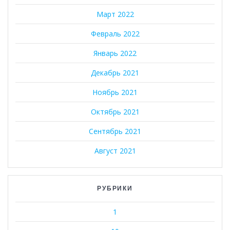
Март 2022
Февраль 2022
Январь 2022
Декабрь 2021
Ноябрь 2021
Октябрь 2021
Сентябрь 2021
Август 2021
РУБРИКИ
1