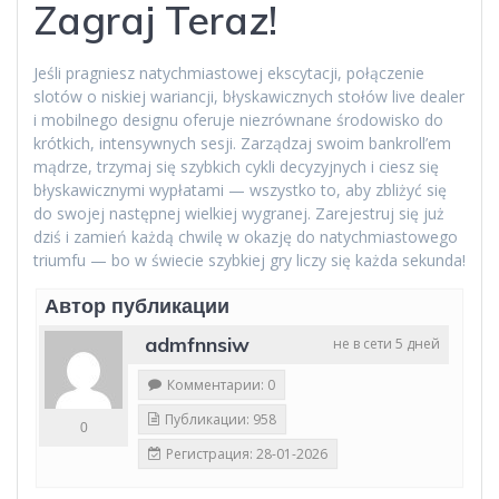
Zagraj Teraz!
Jeśli pragniesz natychmiastowej ekscytacji, połączenie
slotów o niskiej wariancji, błyskawicznych stołów live dealer
i mobilnego designu oferuje niezrównane środowisko do
krótkich, intensywnych sesji. Zarządzaj swoim bankroll’em
mądrze, trzymaj się szybkich cykli decyzyjnych i ciesz się
błyskawicznymi wypłatami — wszystko to, aby zbliżyć się
do swojej następnej wielkiej wygranej. Zarejestruj się już
dziś i zamień każdą chwilę w okazję do natychmiastowego
triumfu — bo w świecie szybkiej gry liczy się każda sekunda!
Автор публикации
admfnnsiw
не в сети 5 дней
Комментарии: 0
Публикации: 958
0
Регистрация: 28-01-2026