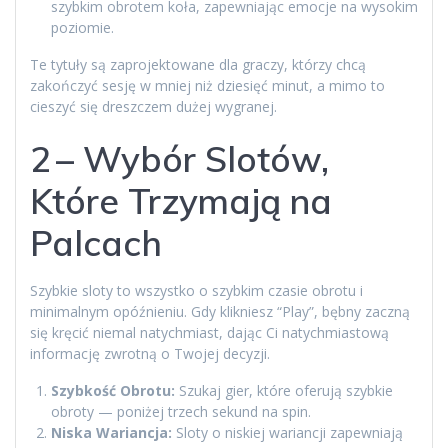
szybkim obrotem koła, zapewniając emocje na wysokim
poziomie.
Te tytuły są zaprojektowane dla graczy, którzy chcą
zakończyć sesję w mniej niż dziesięć minut, a mimo to
cieszyć się dreszczem dużej wygranej.
2 – Wybór Slotów,
Które Trzymają na
Palcach
Szybkie sloty to wszystko o szybkim czasie obrotu i
minimalnym opóźnieniu. Gdy klikniesz “Play”, bębny zaczną
się kręcić niemal natychmiast, dając Ci natychmiastową
informację zwrotną o Twojej decyzji.
Szybkość Obrotu:
Szukaj gier, które oferują szybkie
obroty — poniżej trzech sekund na spin.
Niska Wariancja:
Sloty o niskiej wariancji zapewniają