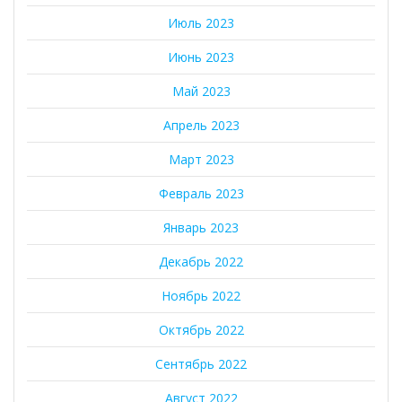
Июль 2023
Июнь 2023
Май 2023
Апрель 2023
Март 2023
Февраль 2023
Январь 2023
Декабрь 2022
Ноябрь 2022
Октябрь 2022
Сентябрь 2022
Август 2022