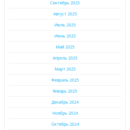
Сентябрь 2025
Август 2025
Июль 2025
Июнь 2025
Май 2025
Апрель 2025
Март 2025
Февраль 2025
Январь 2025
Декабрь 2024
Ноябрь 2024
Октябрь 2024