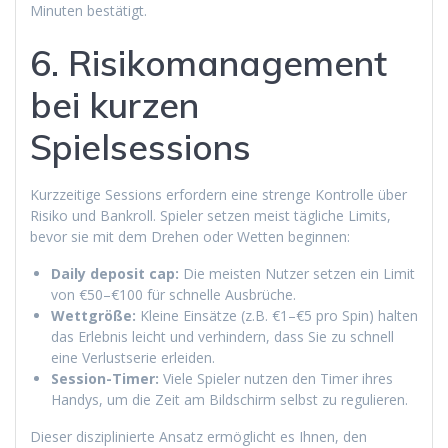
Minuten bestätigt.
6. Risikomanagement
bei kurzen
Spielsessions
Kurzzeitige Sessions erfordern eine strenge Kontrolle über
Risiko und Bankroll. Spieler setzen meist tägliche Limits,
bevor sie mit dem Drehen oder Wetten beginnen:
Daily deposit cap:
Die meisten Nutzer setzen ein Limit
von €50–€100 für schnelle Ausbrüche.
Wettgröße:
Kleine Einsätze (z.B. €1–€5 pro Spin) halten
das Erlebnis leicht und verhindern, dass Sie zu schnell
eine Verlustserie erleiden.
Session-Timer:
Viele Spieler nutzen den Timer ihres
Handys, um die Zeit am Bildschirm selbst zu regulieren.
Dieser disziplinierte Ansatz ermöglicht es Ihnen, den