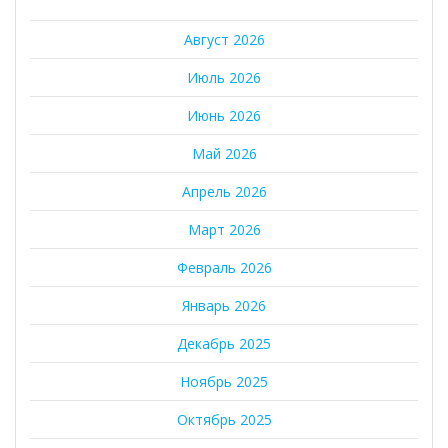
Август 2026
Июль 2026
Июнь 2026
Май 2026
Апрель 2026
Март 2026
Февраль 2026
Январь 2026
Декабрь 2025
Ноябрь 2025
Октябрь 2025