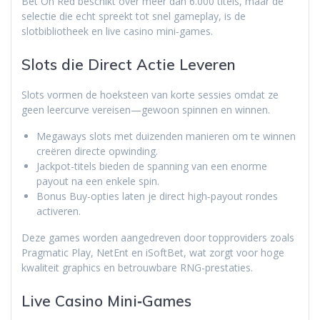
Bet On Red beschikt over meer dan 6.000 titels, maar de
selectie die echt spreekt tot snel gameplay, is de
slotbibliotheek en live casino mini‑games.
Slots die Direct Actie Leveren
Slots vormen de hoeksteen van korte sessies omdat ze
geen leercurve vereisen—gewoon spinnen en winnen.
Megaways slots met duizenden manieren om te winnen
creëren directe opwinding.
Jackpot-titels bieden de spanning van een enorme
payout na een enkele spin.
Bonus Buy-opties laten je direct high‑payout rondes
activeren.
Deze games worden aangedreven door topproviders zoals
Pragmatic Play, NetEnt en iSoftBet, wat zorgt voor hoge
kwaliteit graphics en betrouwbare RNG-prestaties.
Live Casino Mini‑Games