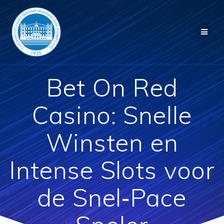
Перейти
к
контенту
Bet On Red
Casino: Snelle
Winsten en
Intense Slots voor
de Snel‑Pace