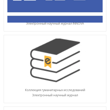
Электронный научный журнал INNOVA
Коллекция гуманитарных исследований
Электронный научный журнал