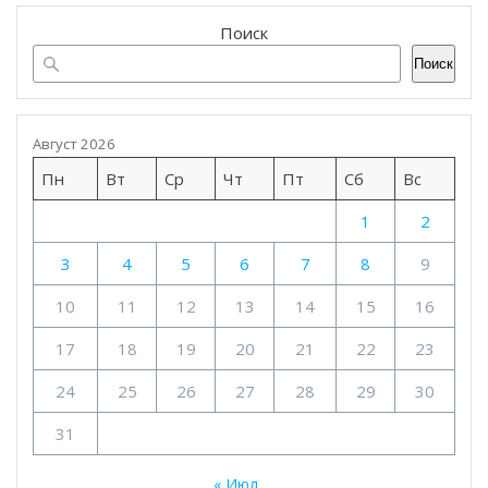
Поиск
Поиск
Август 2026
Пн
Вт
Ср
Чт
Пт
Сб
Вс
1
2
3
4
5
6
7
8
9
10
11
12
13
14
15
16
17
18
19
20
21
22
23
24
25
26
27
28
29
30
31
« Июл