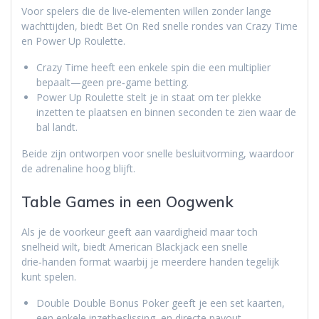
Voor spelers die de live‑elementen willen zonder lange
wachttijden, biedt Bet On Red snelle rondes van Crazy Time
en Power Up Roulette.
Crazy Time heeft een enkele spin die een multiplier
bepaalt—geen pre‑game betting.
Power Up Roulette stelt je in staat om ter plekke
inzetten te plaatsen en binnen seconden te zien waar de
bal landt.
Beide zijn ontworpen voor snelle besluitvorming, waardoor
de adrenaline hoog blijft.
Table Games in een Oogwenk
Als je de voorkeur geeft aan vaardigheid maar toch
snelheid wilt, biedt American Blackjack een snelle
drie‑handen format waarbij je meerdere handen tegelijk
kunt spelen.
Double Double Bonus Poker geeft je een set kaarten,
een enkele inzetbeslissing, en directe payout.