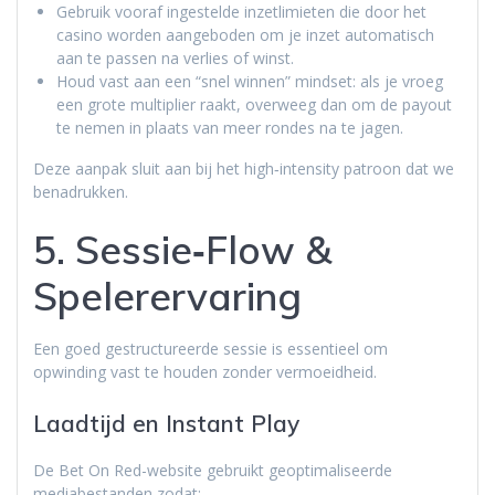
Gebruik vooraf ingestelde inzetlimieten die door het
casino worden aangeboden om je inzet automatisch
aan te passen na verlies of winst.
Houd vast aan een “snel winnen” mindset: als je vroeg
een grote multiplier raakt, overweeg dan om de payout
te nemen in plaats van meer rondes na te jagen.
Deze aanpak sluit aan bij het high‑intensity patroon dat we
benadrukken.
5. Sessie‑Flow &
Spelerervaring
Een goed gestructureerde sessie is essentieel om
opwinding vast te houden zonder vermoeidheid.
Laadtijd en Instant Play
De Bet On Red-website gebruikt geoptimaliseerde
mediabestanden zodat: