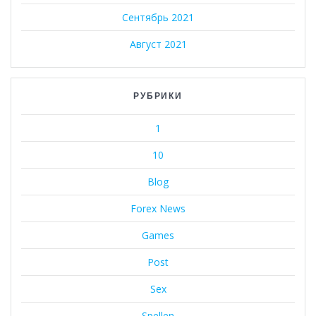
Сентябрь 2021
Август 2021
РУБРИКИ
1
10
Blog
Forex News
Games
Post
Sex
Spellen