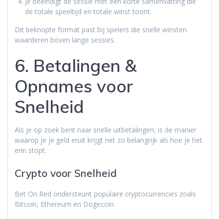
Je beëindigt de sessie met een korte samenvatting die
de totale speeltijd en totale winst toont.
Dit beknopte format past bij spelers die snelle winsten
waarderen boven lange sessies.
6. Betalingen &
Opnames voor
Snelheid
Als je op zoek bent naar snelle uitbetalingen, is de manier
waarop je je geld eruit krijgt net zo belangrijk als hoe je het
erin stopt.
Crypto voor Snelheid
Bet On Red ondersteunt populaire cryptocurrencies zoals
Bitcoin, Ethereum en Dogecoin.