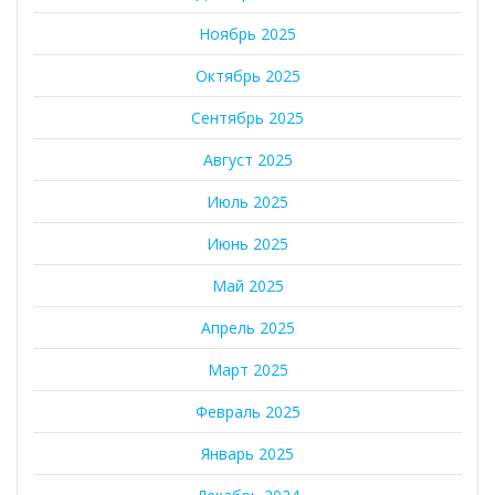
Ноябрь 2025
Октябрь 2025
Сентябрь 2025
Август 2025
Июль 2025
Июнь 2025
Май 2025
Апрель 2025
Март 2025
Февраль 2025
Январь 2025