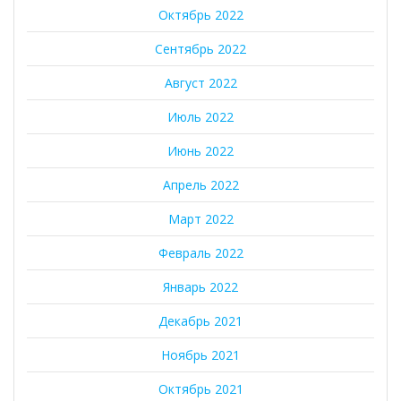
Октябрь 2022
Сентябрь 2022
Август 2022
Июль 2022
Июнь 2022
Апрель 2022
Март 2022
Февраль 2022
Январь 2022
Декабрь 2021
Ноябрь 2021
Октябрь 2021