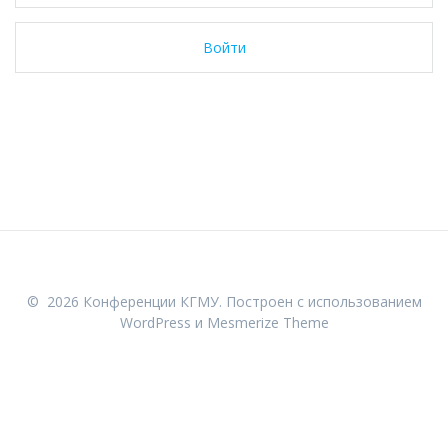
Войти
© 2026 Конференции КГМУ. Построен с использованием
WordPress и
Mesmerize Theme