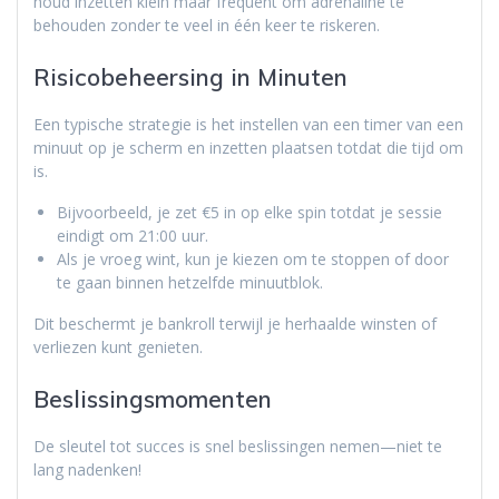
houd inzetten klein maar frequent om adrenaline te
behouden zonder te veel in één keer te riskeren.
Risicobeheersing in Minuten
Een typische strategie is het instellen van een timer van een
minuut op je scherm en inzetten plaatsen totdat die tijd om
is.
Bijvoorbeeld, je zet €5 in op elke spin totdat je sessie
eindigt om 21:00 uur.
Als je vroeg wint, kun je kiezen om te stoppen of door
te gaan binnen hetzelfde minuutblok.
Dit beschermt je bankroll terwijl je herhaalde winsten of
verliezen kunt genieten.
Beslissingsmomenten
De sleutel tot succes is snel beslissingen nemen—niet te
lang nadenken!