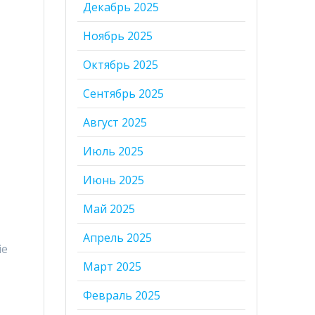
Декабрь 2025
Ноябрь 2025
Октябрь 2025
Сентябрь 2025
n
Август 2025
Июль 2025
Июнь 2025
Май 2025
Апрель 2025
ie
Март 2025
Февраль 2025