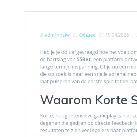
admfnnsiw
Общее
19.04.2026
|
Heb je je ooit afgevraagd hoe het voelt om
de hartslag van
55Bet
, een platform ontw
lange termijn inspanning. Of je nu een mob
die op zoek is naar een snelle adrenalineb
laat pulseren van de eerste spin tot de laat
Waarom Korte Se
Korte, hoog‑intensieve gameplay is niet 
degenen die gedijen op directe feedback. 
resultaten te zien veel spelers naar platf