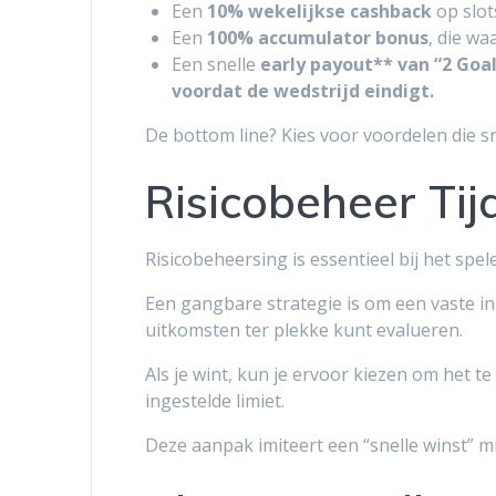
Een
10% wekelijkse cashback
op slot
Een
100% accumulator bonus
, die w
Een snelle
early payout** van “2 Go
voordat de wedstrijd eindigt.
De bottom line? Kies voor voordelen die sn
Risicobeheer Tij
Risicobeheersing is essentieel bij het spel
Een gangbare strategie is om een vaste i
uitkomsten ter plekke kunt evalueren.
Als je wint, kun je ervoor kiezen om het 
ingestelde limiet.
Deze aanpak imiteert een “snelle winst” mind