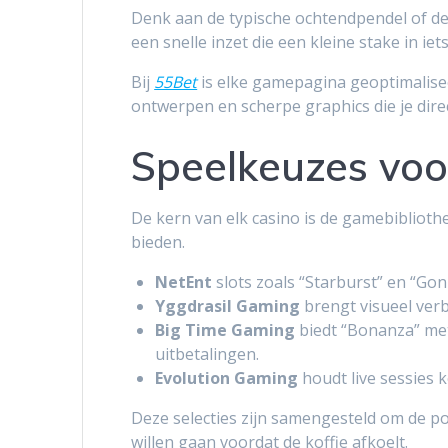
Denk aan de typische ochtendpendel of de
een snelle inzet die een kleine stake in i
Bij
55Bet
is elke gamepagina geoptimalise
ontwerpen en scherpe graphics die je direc
Speelkeuzes voo
De kern van elk casino is de gamebibliothee
bieden.
NetEnt
slots zoals “Starburst” en “Go
Yggdrasil Gaming
brengt visueel verb
Big Time Gaming
biedt “Bonanza” me
uitbetalingen.
Evolution Gaming
houdt live sessies k
Deze selecties zijn samengesteld om de pol
willen gaan voordat de koffie afkoelt.