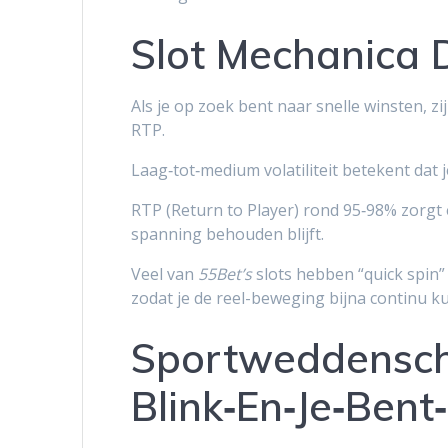
Slot Mechanica 
Als je op zoek bent naar snelle winsten, zi
RTP.
Laag‑tot‑medium volatiliteit betekent dat 
RTP (Return to Player) rond 95‑98% zorgt er
spanning behouden blijft.
Veel van
55Bet’s
slots hebben “quick spin”
zodat je de reel-beweging bijna continu k
Sportweddensch
Blink‑En‑Je‑Bent‑