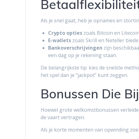
Betaalflexibilite
Als je snel gaat, heb je opnames en storti
Crypto opties
zoals Bitcoin en Litecoi
E-wallets
zoals Skrill en Neteller biede
Bankoverschrijvingen
zijn beschikba
een dag op je rekening staan.
De belangrijkste tip: kies de snelste method
het spel dan je “jackpot” kunt zeggen.
Bonussen Die Bij
Hoewel grote welkomstbonussen verleidelij
de vaart vertragen.
Als je korte momenten van opwinding zoekt