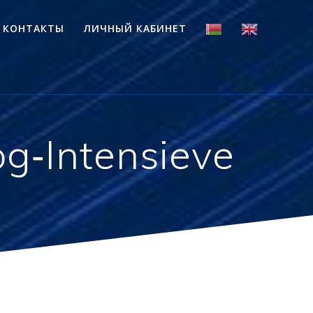
КОНТАКТЫ
ЛИЧНЫЙ КАБИНЕТ
g‑Intensieve