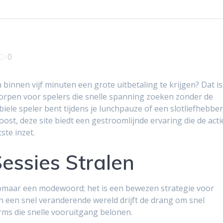
0
 binnen vijf minuten een grote uitbetaling te krijgen? Dat is
orpen voor spelers die snelle spanning zoeken zonder de
iele speler bent tijdens je lunchpauze of een slotliefhebbe
oost, deze site biedt een gestroomlijnde ervaring die de acti
ste inzet.
ssies Stralen
zomaar een modewoord; het is een bewezen strategie voor
In een snel veranderende wereld drijft de drang om snel
orms die snelle vooruitgang belonen.