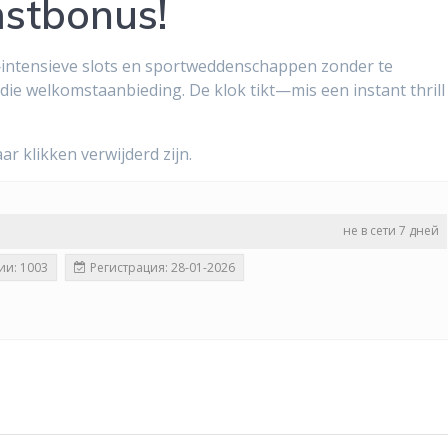
stbonus!
g‑intensieve slots en sportweddenschappen zonder te
ie welkomstaanbieding. De klok tikt—mis een instant thrill
ar klikken verwijderd zijn.
не в сети 7 дней
ии: 1003
Регистрация: 28-01-2026