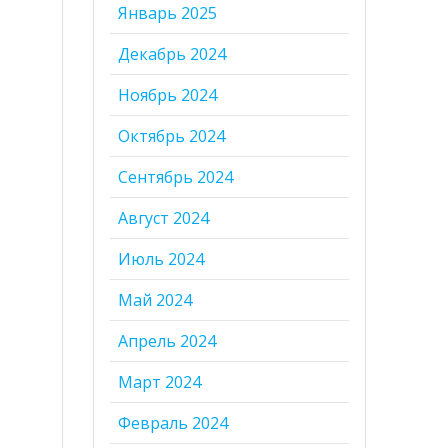
Январь 2025
Декабрь 2024
Ноябрь 2024
Октябрь 2024
Сентябрь 2024
Август 2024
Июль 2024
Май 2024
Апрель 2024
Март 2024
Февраль 2024