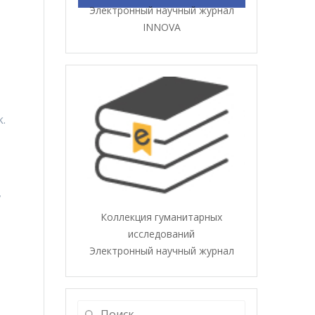
Электронный научный журнал
INNOVA
k.
,
Коллекция гуманитарных
исследований
Электронный научный журнал
Найти: