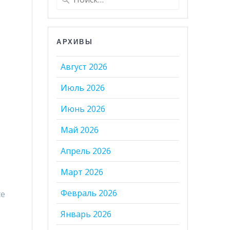
АРХИВЫ
Август 2026
Июль 2026
Июнь 2026
Май 2026
Апрель 2026
Март 2026
Февраль 2026
te
Январь 2026