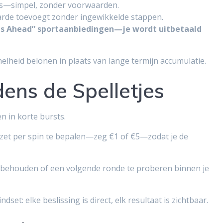
s—simpel, zonder voorwaarden.
aarde toevoegt zonder ingewikkelde stappen.
als Ahead” sportaanbiedingen—je wordt uitbetaald
elheid belonen in plaats van lange termijn accumulatie.
dens de Spelletjes
en in korte bursts.
nzet per spin te bepalen—zeg €1 of €5—zodat je de
te behouden of een volgende ronde te proberen binnen je
set: elke beslissing is direct, elk resultaat is zichtbaar.