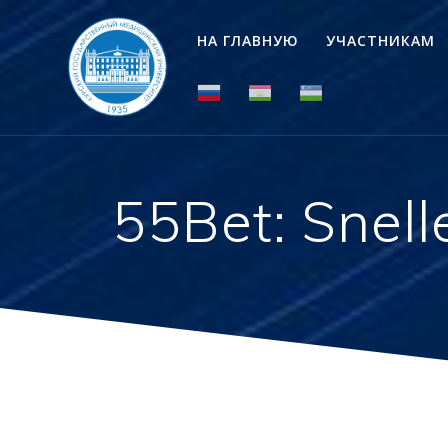
Перейти
к
НА ГЛАВНУЮ
УЧАСТНИКАМ
контенту
55Bet: Snell