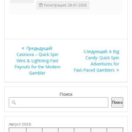
Регистрация: 28-01-2026
Навигация
Предыдущая
Предыдущий:
Следующая
Следующий:
A Big
по
запись:
Casinova – Quick Spin
запись:
Candy: Quick Spin
Wins & Lightning‑Fast
Adventures for
записям
Payouts for the Modern
Fast‑Paced Gamblers
Gambler
Поиск
Поиск
Август 2026