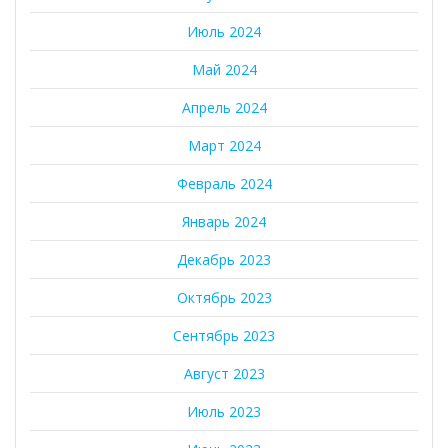
Июль 2024
Май 2024
Апрель 2024
Март 2024
Февраль 2024
Январь 2024
Декабрь 2023
Октябрь 2023
Сентябрь 2023
Август 2023
Июль 2023