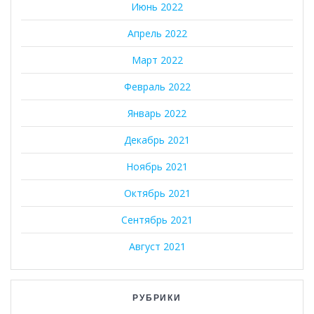
Июнь 2022
Апрель 2022
Март 2022
Февраль 2022
Январь 2022
Декабрь 2021
Ноябрь 2021
Октябрь 2021
Сентябрь 2021
Август 2021
РУБРИКИ