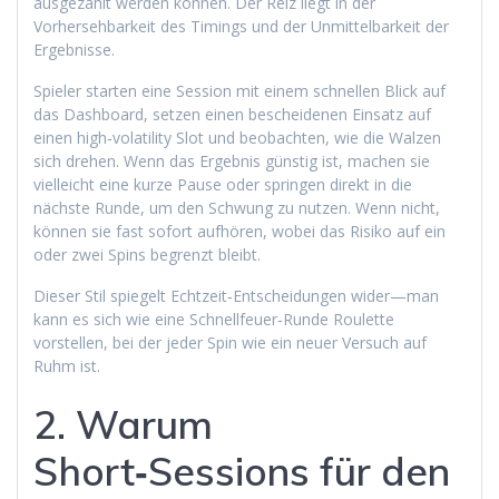
ausgezahlt werden können. Der Reiz liegt in der
Vorhersehbarkeit des Timings und der Unmittelbarkeit der
Ergebnisse.
Spieler starten eine Session mit einem schnellen Blick auf
das Dashboard, setzen einen bescheidenen Einsatz auf
einen high‑volatility Slot und beobachten, wie die Walzen
sich drehen. Wenn das Ergebnis günstig ist, machen sie
vielleicht eine kurze Pause oder springen direkt in die
nächste Runde, um den Schwung zu nutzen. Wenn nicht,
können sie fast sofort aufhören, wobei das Risiko auf ein
oder zwei Spins begrenzt bleibt.
Dieser Stil spiegelt Echtzeit‑Entscheidungen wider—man
kann es sich wie eine Schnellfeuer‑Runde Roulette
vorstellen, bei der jeder Spin wie ein neuer Versuch auf
Ruhm ist.
2. Warum
Short‑Sessions für den