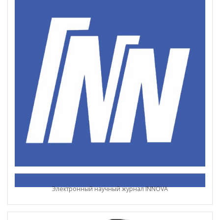
Электронный научный журнал INNOVA