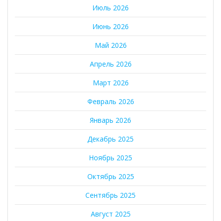
Июль 2026
Июнь 2026
Май 2026
Апрель 2026
Март 2026
Февраль 2026
Январь 2026
Декабрь 2025
Ноябрь 2025
Октябрь 2025
Сентябрь 2025
Август 2025