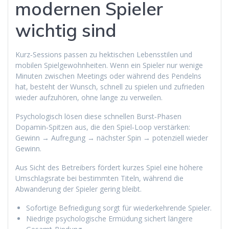
modernen Spieler
wichtig sind
Kurz‑Sessions passen zu hektischen Lebensstilen und
mobilen Spielgewohnheiten. Wenn ein Spieler nur wenige
Minuten zwischen Meetings oder während des Pendelns
hat, besteht der Wunsch, schnell zu spielen und zufrieden
wieder aufzuhören, ohne lange zu verweilen.
Psychologisch lösen diese schnellen Burst‑Phasen
Dopamin‑Spitzen aus, die den Spiel‑Loop verstärken:
Gewinn → Aufregung → nächster Spin → potenziell wieder
Gewinn.
Aus Sicht des Betreibers fördert kurzes Spiel eine höhere
Umschlagsrate bei bestimmten Titeln, während die
Abwanderung der Spieler gering bleibt.
Sofortige Befriedigung sorgt für wiederkehrende Spieler.
Niedrige psychologische Ermüdung sichert längere