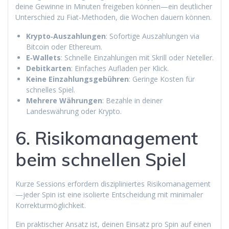
deine Gewinne in Minuten freigeben können—ein deutlicher
Unterschied zu Fiat‑Methoden, die Wochen dauern können.
Krypto‑Auszahlungen
: Sofortige Auszahlungen via
Bitcoin oder Ethereum.
E‑Wallets
: Schnelle Einzahlungen mit Skrill oder Neteller.
Debitkarten
: Einfaches Aufladen per Klick.
Keine Einzahlungsgebühren
: Geringe Kosten für
schnelles Spiel.
Mehrere Währungen
: Bezahle in deiner
Landeswährung oder Krypto.
6. Risikomanagement
beim schnellen Spiel
Kurze Sessions erfordern diszipliniertes Risikomanagement
—jeder Spin ist eine isolierte Entscheidung mit minimaler
Korrekturmöglichkeit.
Ein praktischer Ansatz ist, deinen Einsatz pro Spin auf einen