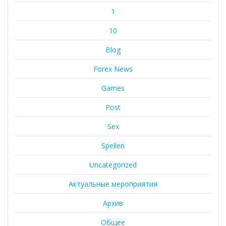
1
10
Blog
Forex News
Games
Post
Sex
Spellen
Uncategorized
Актуальные мероприятия
Архив
Общее