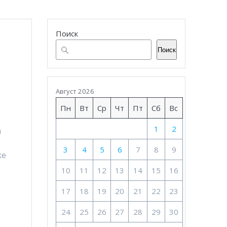
Поиск
Поиск
Август 2026
Пн
Вт
Ср
Чт
Пт
Сб
Вс
1
2
n
3
4
5
6
7
8
9
ke
10
11
12
13
14
15
16
17
18
19
20
21
22
23
24
25
26
27
28
29
30