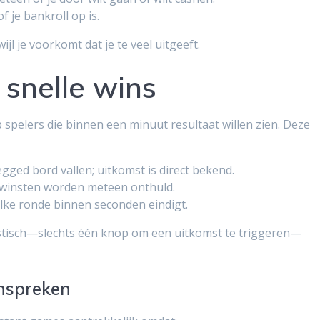
f je bankroll op is.
jl je voorkomt dat je te veel uitgeeft.
 snelle wins
 spelers die binnen een minuut resultaat willen zien. Deze
gged bord vallen; uitkomst is direct bekend.
 winsten worden meteen onthuld.
elke ronde binnen seconden eindigt.
listisch—slechts één knop om een uitkomst te triggeren—
nspreken