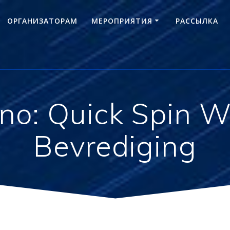
ОРГАНИЗАТОРАМ
МЕРОПРИЯТИЯ
РАССЫЛКА
no: Quick Spin Wi
Bevrediging