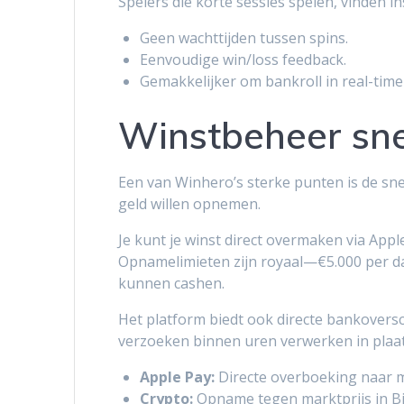
Spelers die korte sessies spelen, vinden i
Geen wachttijden tussen spins.
Eenvoudige win/loss feedback.
Gemakkelijker om bankroll in real-time
Winstbeheer sne
Een van Winhero’s sterke punten is de snel
geld willen opnemen.
Je kunt je winst direct overmaken via Apple 
Opnamelimieten zijn royaal—€5.000 per d
kunnen cashen.
Het platform biedt ook directe bankoverschr
verzoeken binnen uren verwerken in plaa
Apple Pay:
Directe overboeking naar 
Crypto:
Opname tegen marktprijs in Bi