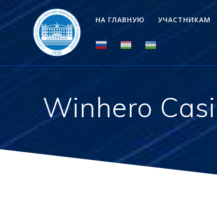
Перейти
к
НА ГЛАВНУЮ
УЧАСТНИКАМ
контенту
Winhero Casi