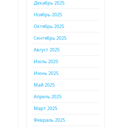
Декабрь 2025
Ноябрь 2025
Октябрь 2025
Сентябрь 2025
Август 2025
Июль 2025
Июнь 2025
Май 2025
Апрель 2025
Март 2025
Февраль 2025