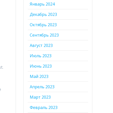
Январь 2024
Декабрь 2023
Октябрь 2023
Сентябрь 2023
Август 2023
Июль 2023
Июнь 2023
t.
Май 2023
Апрель 2023
e
Март 2023
Февраль 2023