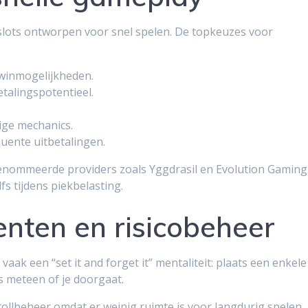
slots ontworpen voor snel spelen. De topkeuzes voor
e winmogelijkheden.
talingspotentieel.
ige mechanics.
uente uitbetalingen.
enommeerde providers zoals Yggdrasil en Evolution Gaming
s tijdens piekbelasting.
nten en risicobeheer
vaak een “set it and forget it” mentaliteit: plaats een enkele
is meteen of je doorgaat.
ollbeheer omdat er weinig ruimte is voor langdurig spelen