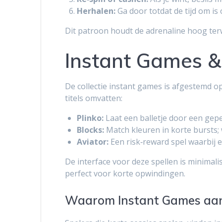
Herhalen:
Ga door totdat de tijd om is o
Dit patroon houdt de adrenaline hoog terwi
Instant Games &
De collectie instant games is afgestemd op
titels omvatten:
Plinko:
Laat een balletje door een gepe
Blocks:
Match kleuren in korte bursts;
Aviator:
Een risk‑reward spel waarbij 
De interface voor deze spellen is minima
perfect voor korte opwindingen.
Waarom Instant Games aa