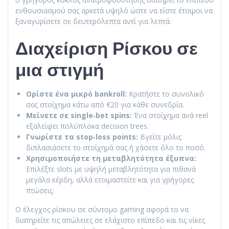
ενθουσιασμού σας αρκετά υψηλό ώστε να είστε έτοιμοι να
ξαναγυρίσετε σε δευτερόλεπτα αντί για λεπτά.
Διαχείριση Ρίσκου σε
μια στιγμή
Ορίστε ένα μικρό bankroll:
Κρατήστε το συνολικό
σας στοίχημα κάτω από €20 για κάθε συνεδρία.
Μείνετε σε single‑bet spins:
Ένα στοίχημα ανά reel
εξαλείφει πολύπλοκα decision trees.
Γνωρίστε τα stop‑loss points:
Βγείτε μόλις
διπλασιάσετε το στοίχημά σας ή χάσετε όλο το ποσό.
Χρησιμοποιήστε τη μεταβλητότητα έξυπνα:
Επιλέξτε slots με υψηλή μεταβλητότητα για πιθανά
μεγάλα κέρδη, αλλά ετοιμαστείτε και για γρήγορες
πτώσεις.
Ο έλεγχος ρίσκου σε σύντομο gaming αφορά το να
διατηρείτε τις απώλειες σε ελάχιστο επίπεδο και τις νίκες