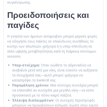
συγκέντρωσης.
Προειδοποιήσεις και
παγίδες
Η γοητεία των άμεσων ανταμοιβών μπορεί μερικές φορές
να οδηγήσει τους παίκτες σε επικίνδυνες συνήθειες: το
κυνήγι των απωλειών γρήγορα ή η υπερ‑επένδυση σε
slots υψηλής μεταβλητότητας κατά τη διάρκεια σύντομων
sessions.
Υπερ‑στοίχημα:
Όταν νιώθετε το αδρεναλίνη να
ανεβαίνει μετά από μια νίκη, είναι εύκολο να αυξήσετε
τα στοιχήματά σας—αυτό μπορεί γρήγορα να
καταστρέψει το bankroll σας.
Παραμέληση χρόνου:
Μια σύντομη συνεδρία μπορεί
να επεκταθεί αν κυνηγάτε μια μεγάλη νίκη—να είστε
προσεκτικοί με το πόσο καιρό παίζετε.
Έλλειψη διαλειμμάτων:
Οι συνεχείς περιστροφές
μπορούν να προκαλέσουν κόπωση· δώστε στον εαυτό