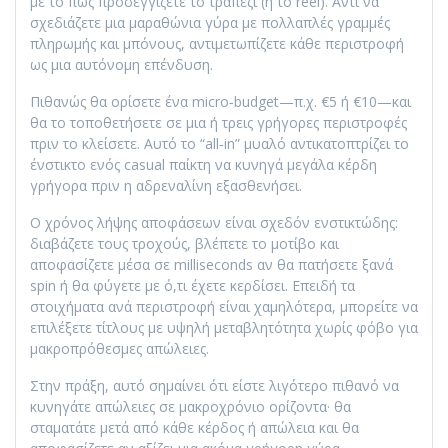
με το πώς προσεγγίζετε το τραπέζι (ή το reel). Αντί να
σχεδιάζετε μια μαραθώνια γύρα με πολλαπλές γραμμές
πληρωμής και μπόνους, αντιμετωπίζετε κάθε περιστροφή
ως μια αυτόνομη επένδυση.
Πιθανώς θα ορίσετε ένα micro‑budget—π.χ. €5 ή €10—και
θα το τοποθετήσετε σε μια ή τρεις γρήγορες περιστροφές
πριν το κλείσετε. Αυτό το “all‑in” μυαλό αντικατοπτρίζει το
ένστικτο ενός casual παίκτη να κυνηγά μεγάλα κέρδη
γρήγορα πριν η αδρεναλίνη εξασθενήσει.
Ο χρόνος λήψης αποφάσεων είναι σχεδόν ενστικτώδης:
διαβάζετε τους τροχούς, βλέπετε το μοτίβο και
αποφασίζετε μέσα σε milliseconds αν θα πατήσετε ξανά
spin ή θα φύγετε με ό,τι έχετε κερδίσει. Επειδή τα
στοιχήματα ανά περιστροφή είναι χαμηλότερα, μπορείτε να
επιλέξετε τίτλους με υψηλή μεταβλητότητα χωρίς φόβο για
μακροπρόθεσμες απώλειες.
Στην πράξη, αυτό σημαίνει ότι είστε λιγότερο πιθανό να
κυνηγάτε απώλειες σε μακροχρόνιο ορίζοντα· θα
σταματάτε μετά από κάθε κέρδος ή απώλεια και θα