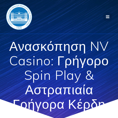
Перейти
к
контенту
Ανασκόπηση NV
Casino: Γρήγορο
Spin Play &
Αστραπιαία
Γρήγορα Κέρδη