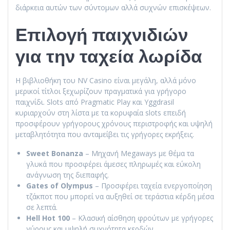
διάρκεια αυτών των σύντομων αλλά συχνών επισκέψεων.
Επιλογή παιχνιδιών
για την ταχεία λωρίδα
Η βιβλιοθήκη του NV Casino είναι μεγάλη, αλλά μόνο
μερικοί τίτλοι ξεχωρίζουν πραγματικά για γρήγορο
παιχνίδι. Slots από Pragmatic Play και Yggdrasil
κυριαρχούν στη λίστα με τα κορυφαία slots επειδή
προσφέρουν γρήγορους χρόνους περιστροφής και υψηλή
μεταβλητότητα που ανταμείβει τις γρήγορες εκρήξεις.
Sweet Bonanza
– Μηχανή Megaways με θέμα τα
γλυκά που προσφέρει άμεσες πληρωμές και εύκολη
ανάγνωση της διεπαφής.
Gates of Olympus
– Προσφέρει ταχεία ενεργοποίηση
τζάκποτ που μπορεί να αυξηθεί σε τεράστια κέρδη μέσα
σε λεπτά.
Hell Hot 100
– Κλασική αίσθηση φρούτων με γρήγορες
γύρους και υψηλή συχνότητα κερδών.