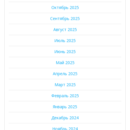
Октябрь 2025
Сентябрь 2025
Август 2025
Июль 2025
Июнь 2025
Май 2025
Апрель 2025
Март 2025
Февраль 2025
Январь 2025
Декабрь 2024
Ноябрь 2024